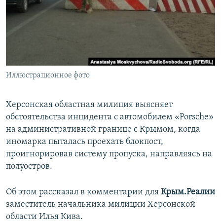
ПРИСОЕДИНЯЙТЕСЬ!
ПОБЕДИТЕЛЕЙ НЕ СУДЯТ?
КРЫМ.НЕПОКОРЕННЫЙ
ELIFBE
УКРАИНСКАЯ ПРОБЛЕМА КРЫМА
Все сайты RFE/RL
Иллюстрационное фото
Херсонская областная милиция выясняет
обстоятельства инцидента с автомобилем «Porsche»
на административной границе с Крымом, когда
иномарка пыталась проехать блокпост,
проигнорировав систему пропуска, направляясь на
полуостров.
Об этом рассказал в комментарии для
Крым.Реалии
заместитель начальника милиции Херсонской
области Илья Кива.