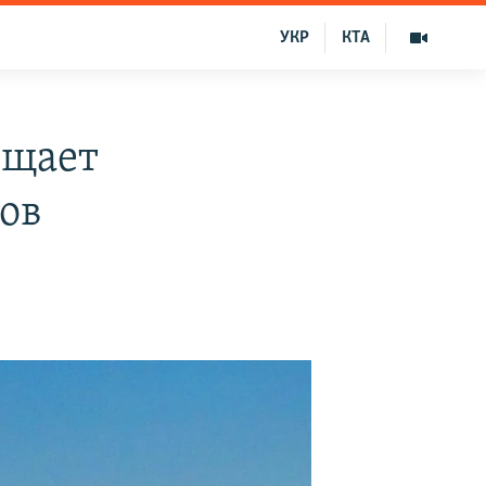
УКР
КТА
бщает
ов