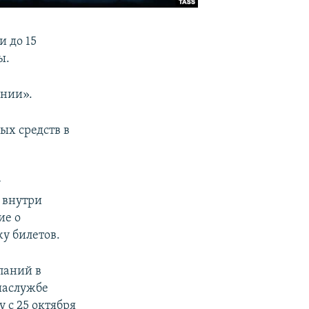
 до 15
ы.
инии».
ых средств в
у
 внутри
ие о
жу билетов.
паний в
иаслужбе
 с 25 октября