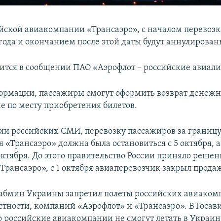
йской авиакомпании «Трансаэро», с началом перевозки
 года и окончанием после этой даты будут аннулирован
рится в сообщении ПАО «Аэрофлот – российские авиал
ормации, пассажиры смогут оформить возврат денежн
е по месту приобретения билетов.
и российских СМИ, перевозку пассажиров за границ
 «Трансаэро» должна была остановиться с 5 октября, а
 октября. До этого правительство России приняло решен
Трансаэро», с 1 октября авиаперевозчик закрыл прода
Кабмин Украины запретил полеты российских авиаком
астности, компаний «Аэрофлот» и «Трансаэро». В Госав
о российские авиакомпании не смогут летать в Украину