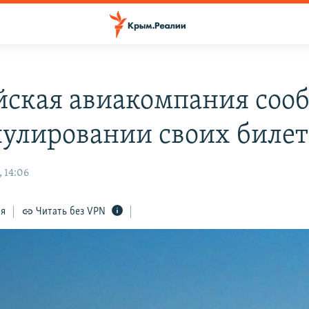
йская авиакомпания соо
нулировании своих билет
 14:06
ся
Читать без VPN