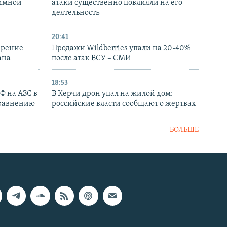
аимной
атаки существенно повлияли на его
деятельность
20:41
ирение
Продажи Wildberries упали на 20-40%
ана
после атак ВСУ – СМИ
18:53
РФ на АЗС в
В Керчи дрон упал на жилой дом:
сравнению
российские власти сообщают о жертвах
БОЛЬШЕ