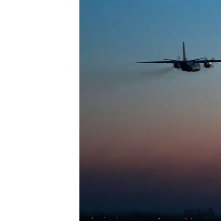
ПОБЕДИТЕЛЕЙ НЕ СУДЯТ?
КРЫМ.НЕПОКОРЕННЫЙ
ELIFBE
УКРАИНСКАЯ ПРОБЛЕМА КРЫМА