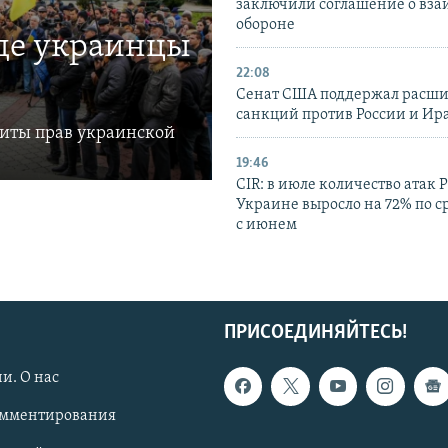
заключили соглашение о вз
обороне
где украинцы
22:08
Сенат США поддержал расш
санкций против России и Ир
щиты прав украинской
19:46
CIR: в июле количество атак 
Украине выросло на 72% по 
с июнем
ПРИСОЕДИНЯЙТЕСЬ!
и. О нас
омментирования