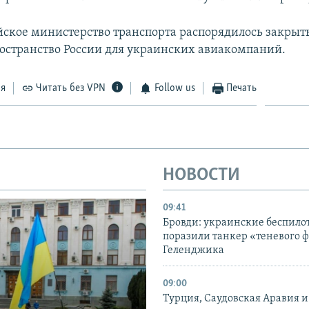
йское министерство транспорта распорядилось закрыть
остранство России для украинских авиакомпаний.
ся
Читать без VPN
Follow us
Печать
НОВОСТИ
09:41
Бровди: украинские беспил
поразили танкер «теневого ф
Геленджика
09:00
Турция, Саудовская Аравия 