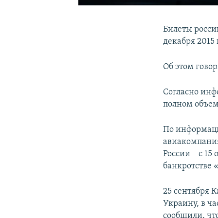
Билеты росси
декабря 2015
Об этом гово
Согласно инф
полном объем
По информаци
авиакомпания
России – с 15
банкротстве «
25 сентября 
Украину, в ч
сообщили, чт