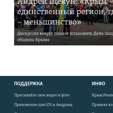
Андрей Щекун: «Крым –
единственный регион, 
– меньшинство»
Дискуссия вокруг планов установить День за
общины Крыма
ПОДДЕРЖКА
ИНФО
Українською
Присылайте свои видео и фото
Крым.Реали
Qırımtatar
Приложение для iOS и Андроид
Правила к