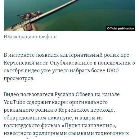
ПРИСОЕДИНЯЙТЕСЬ!
ПОБЕДИТЕЛЕЙ НЕ СУДЯТ?
КРЫМ.НЕПОКОРЕННЫЙ
ELIFBE
Иллюстрационное фото
УКРАИНСКАЯ ПРОБЛЕМА КРЫМА
Все сайты RFE/RL
В интернете появился альтернативный ролик про
Керченский мост. Опубликованное в понедельник 5
октября видео уже успело набрать более 1000
просмотров.
Видео пользователя Руслана Обоева на канале
YouTube содержит кадры оригинального
рекламного ролика о Керченском переходе,
обнародованном накануне, и кадры из
голливудского фильма «Пункт назначения»,
известного зрелищными съемками техногенных