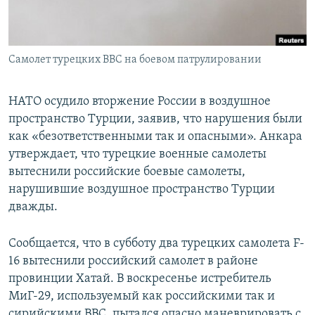
ПРИСОЕДИНЯЙТЕСЬ!
ПОБЕДИТЕЛЕЙ НЕ СУДЯТ?
КРЫМ.НЕПОКОРЕННЫЙ
Самолет турецких ВВС на боевом патрулировании
ELIFBE
УКРАИНСКАЯ ПРОБЛЕМА КРЫМА
НАТО осудило вторжение России в воздушное
Все сайты RFE/RL
пространство Турции, заявив, что нарушения были
как «безответственными так и опасными». Анкара
утверждает, что турецкие военные самолеты
вытеснили российские боевые самолеты,
нарушившие воздушное пространство Турции
дважды.
Сообщается, что в субботу два турецких самолета F-
16 вытеснили российский самолет в районе
провинции Хатай. В воскресенье истребитель
МиГ-29, используемый как российскими так и
сирийскими ВВС, пытался опасно маневрировать с