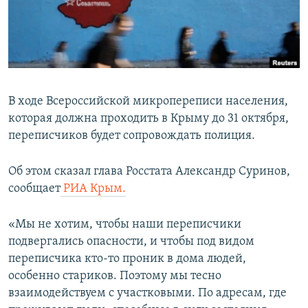
ПРИСОЕДИНЯЙТЕСЬ!
ПОБЕДИТЕЛЕЙ НЕ СУДЯТ?
КРЫМ.НЕПОКОРЕННЫЙ
ELIFBE
УКРАИНСКАЯ ПРОБЛЕМА КРЫМА
В ходе Всероссийской микропереписи населения,
Все сайты RFE/RL
которая должна проходить в Крыму до 31 октября,
переписчиков будет сопровождать полиция.
Об этом сказал глава Росстата Александр Суринов,
сообщает
РИА Крым.
«Мы не хотим, чтобы наши переписчики
подвергались опасности, и чтобы под видом
переписчика кто-то проник в дома людей,
особенно стариков. Поэтому мы тесно
взаимодействуем с участковыми. По адресам, где