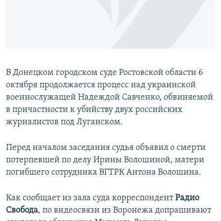
ПРИСОЕДИНЯЙТЕСЬ!
ПОБЕДИТЕЛЕЙ НЕ СУДЯТ?
КРЫМ.НЕПОКОРЕННЫЙ
ELIFBE
УКРАИНСКАЯ ПРОБЛЕМА КРЫМА
В Донецком городском суде Ростовской области 6
Все сайты RFE/RL
октября продолжается процесс над украинской
военнослужащей Надеждой Савченко, обвиняемой
в причастности к убийству двух российских
журналистов под Луганском.
Перед началом заседания судья объявил о смерти
потерпевшей по делу Ирины Волошиной, матери
погибшего сотрудника ВГТРК Антона Волошина.
Как сообщает из зала суда корреспондент
Радио
Свобода
, по видеосвязи из Воронежа допрашивают