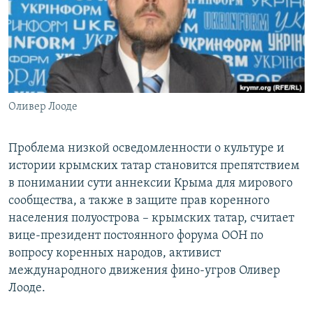
ПРИСОЕДИНЯЙТЕСЬ!
ПОБЕДИТЕЛЕЙ НЕ СУДЯТ?
КРЫМ.НЕПОКОРЕННЫЙ
ELIFBE
УКРАИНСКАЯ ПРОБЛЕМА КРЫМА
Все сайты RFE/RL
Оливер Лооде
Проблема низкой осведомленности о культуре и
истории крымских татар становится препятствием
в понимании сути аннексии Крыма для мирового
сообщества, а также в защите прав коренного
населения полуострова – крымских татар, считает
вице-президент постоянного форума ООН по
вопросу коренных народов, активист
международного движения фино-угров Оливер
Лооде.