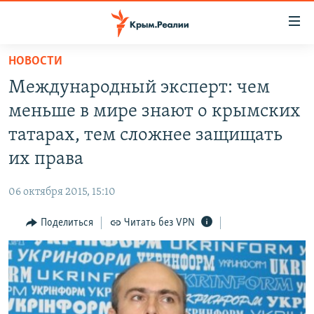
Доступность
ссылки
Вернуться
НОВОСТИ
к
НОВОСТИ
Международный эксперт: чем
основному
СПЕЦПРОЕКТЫ
содержанию
меньше в мире знают о крымских
ВОДА
Вернутся
ГРУЗ 200
татарах, тем сложнее защищать
к
ИСТОРИЯ
КАРТА ВОЕННЫХ ОБЪЕКТОВ КРЫМА
их права
главной
ЕЩЕ
11 ЛЕТ ОККУПАЦИИ КРЫМА. 11 ИСТОРИЙ СОПРОТИВЛЕНИЯ
навигации
06 октября 2015, 15:10
Вернутся
РАДІО СВОБОДА
ИНТЕРАКТИВ
к
Поделиться
Читать без VPN
КАК ОБОЙТИ БЛОКИРОВКУ
ИНФОГРАФИКА
поиску
ТЕЛЕПРОЕКТ КРЫМ.РЕАЛИИ
Українською
СОВЕТЫ ПРАВОЗАЩИТНИКОВ
Qırımtatar
ПРОПАВШИЕ БЕЗ ВЕСТИ