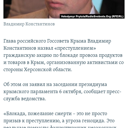
ПРИСОЕДИНЯЙТЕСЬ!
ПОБЕДИТЕЛЕЙ НЕ СУДЯТ?
КРЫМ.НЕПОКОРЕННЫЙ
Владимир Константинов
ELIFBE
УКРАИНСКАЯ ПРОБЛЕМА КРЫМА
Глава российского Госсовета Крыма Владимир
Все сайты RFE/RL
Константинов назвал «преступлением»
гражданскую акцию по блокаде провоза продуктов
и товаров в Крым, организованную активистами со
стороны Херсонской области.
Об этом он заявил на заседании президиума
крымского парламента 6 октября, сообщает пресс-
служба ведомства.
«Блокада, пожелание смерти – это не просто
призыв к преступлению, а угроза геноцида. Это