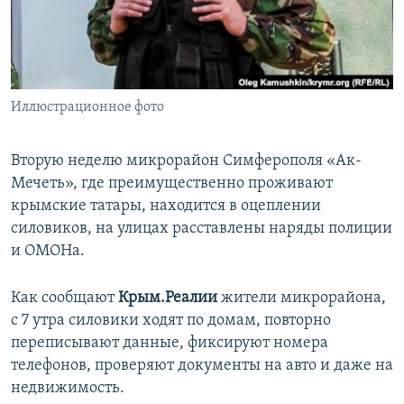
ПРИСОЕДИНЯЙТЕСЬ!
ПОБЕДИТЕЛЕЙ НЕ СУДЯТ?
КРЫМ.НЕПОКОРЕННЫЙ
ELIFBE
Иллюстрационное фото
УКРАИНСКАЯ ПРОБЛЕМА КРЫМА
Все сайты RFE/RL
Вторую неделю микрорайон Симферополя «Ак-
Мечеть», где преимущественно проживают
крымские татары, находится в оцеплении
силовиков, на улицах расставлены наряды полиции
и ОМОНа.
Как сообщают
Крым.Реалии
жители микрорайона,
с 7 утра силовики ходят по домам, повторно
переписывают данные, фиксируют номера
телефонов, проверяют документы на авто и даже на
недвижимость.