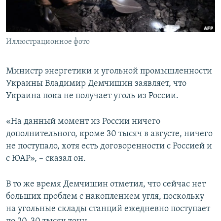
ПРИСОЕДИНЯЙТЕСЬ!
ПОБЕДИТЕЛЕЙ НЕ СУДЯТ?
КРЫМ.НЕПОКОРЕННЫЙ
Иллюстрационное фото
ELIFBE
УКРАИНСКАЯ ПРОБЛЕМА КРЫМА
Министр энергетики и угольной промышленности
Все сайты RFE/RL
Украины Владимир Демчишин заявляет, что
Украина пока не получает уголь из России.
«На данный момент из России ничего
дополнительного, кроме 30 тысяч в августе, ничего
не поступало, хотя есть договоренности с Россией и
с ЮАР», – сказал он.
В то же время Демчишин отметил, что сейчас нет
больших проблем с накоплением угля, поскольку
на угольные склады станций ежедневно поступает