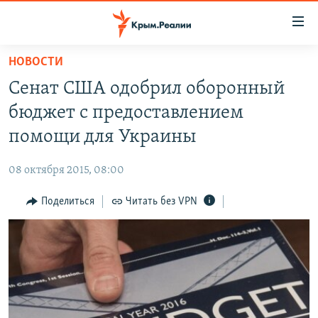
Доступность
ссылки
Вернуться
НОВОСТИ
к
НОВОСТИ
Сенат США одобрил оборонный
основному
СПЕЦПРОЕКТЫ
содержанию
бюджет с предоставлением
ВОДА
Вернутся
ГРУЗ 200
помощи для Украины
к
ИСТОРИЯ
КАРТА ВОЕННЫХ ОБЪЕКТОВ КРЫМА
главной
08 октября 2015, 08:00
ЕЩЕ
11 ЛЕТ ОККУПАЦИИ КРЫМА. 11 ИСТОРИЙ СОПРОТИВЛЕНИЯ
навигации
Вернутся
Поделиться
Читать без VPN
РАДІО СВОБОДА
ИНТЕРАКТИВ
к
КАК ОБОЙТИ БЛОКИРОВКУ
ИНФОГРАФИКА
поиску
ТЕЛЕПРОЕКТ КРЫМ.РЕАЛИИ
Українською
СОВЕТЫ ПРАВОЗАЩИТНИКОВ
Qırımtatar
ПРОПАВШИЕ БЕЗ ВЕСТИ