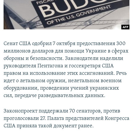
ПРИСОЕДИНЯЙТЕСЬ!
ПОБЕДИТЕЛЕЙ НЕ СУДЯТ?
КРЫМ.НЕПОКОРЕННЫЙ
ELIFBE
УКРАИНСКАЯ ПРОБЛЕМА КРЫМА
Сенат США одобрил 7 октября предоставления 300
Все сайты RFE/RL
миллионов долларов для помощи Украине в сферах
обороны и безопасности. Законодатели наделили
руководителя Пентагона и госсекретаря США
правом на использование этих ассигнований. Речь
идет о летальном оружии, нелетальном военном
оборудовании, проведении учений украинских
сил, передаче разведывательных данных.
Законопроект поддержали 70 сенаторов, против
проголосовали 27. Палата представителей Конгресса
США приняла такой документ ранее.