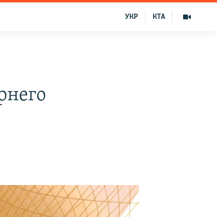
УКР
КТА
рнего