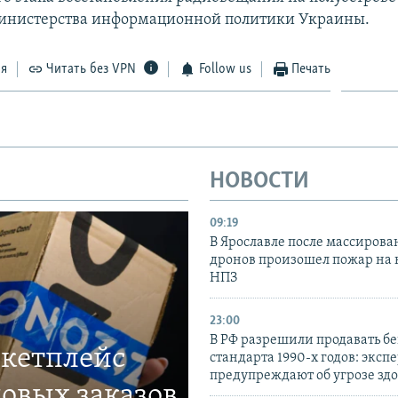
инистерства информационной политики Украины.
ся
Читать без VPN
Follow us
Печать
НОВОСТИ
09:19
В Ярославле после массирова
дронов произошел пожар на
НПЗ
23:00
В РФ разрешили продавать б
ркетплейс
стандарта 1990-х годов: эксп
предупреждают об угрозе зд
овых заказов