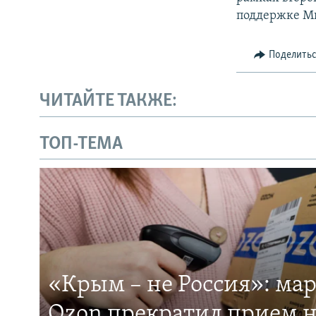
поддержке М
Поделить
ЧИТАЙТЕ ТАКЖЕ:
ТОП-ТЕМА
«Крым – не Россия»: ма
Ozon прекратил прием н