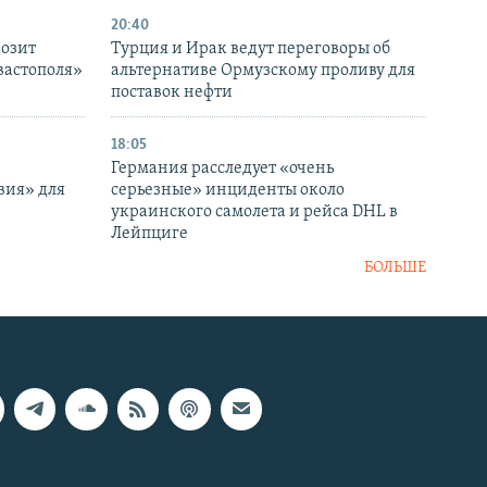
20:40
розит
Турция и Ирак ведут переговоры об
вастополя»
альтернативе Ормузскому проливу для
поставок нефти
18:05
Германия расследует «очень
вия» для
серьезные» инциденты около
украинского самолета и рейса DHL в
Лейпциге
БОЛЬШЕ