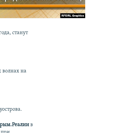
ода, станут
х волнах на
уострова.
рым.Реалии
в
 при