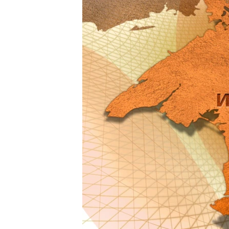
ПОБЕДИТЕЛЕЙ НЕ СУДЯТ?
КРЫМ.НЕПОКОРЕННЫЙ
ELIFBE
УКРАИНСКАЯ ПРОБЛЕМА КРЫМА