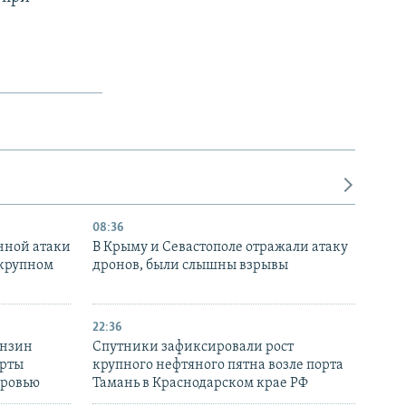
08:36
нной атаки
В Крыму и Севастополе отражали атаку
 крупном
дронов, были слышны взрывы
22:36
ензин
Спутники зафиксировали рост
ерты
крупного нефтяного пятна возле порта
оровью
Тамань в Краснодарском крае РФ