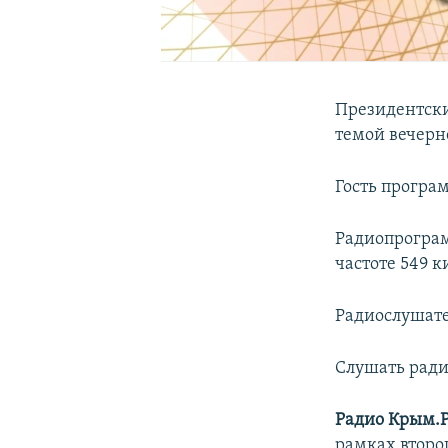
Президентские
темой вечерн
Гость програ
Радиопрограмм
частоте 549 к
Радиослушател
Слушать ради
Радио Крым.
рамках второ