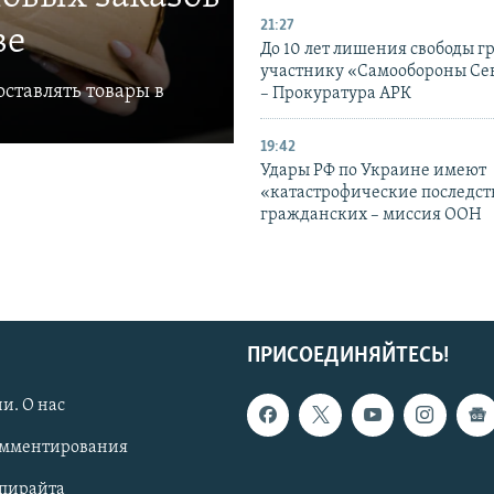
21:27
ве
До 10 лет лишения свободы г
участнику «Самообороны Се
ставлять товары в
– Прокуратура АРК
19:42
Удары РФ по Украине имеют
«катастрофические последст
гражданских – миссия ООН
ПРИСОЕДИНЯЙТЕСЬ!
и. О нас
омментирования
опирайта