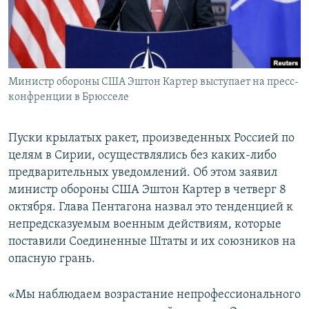
ПРИСОЕДИНЯЙТЕСЬ!
ПОБЕДИТЕЛЕЙ НЕ СУДЯТ?
КРЫМ.НЕПОКОРЕННЫЙ
ELIFBE
Министр обороны США Эштон Картер выступает на пресс-
УКРАИНСКАЯ ПРОБЛЕМА КРЫМА
конфренции в Брюсселе
Все сайты RFE/RL
Пуски крылатых ракет, произведенных Россией по
целям в Сирии, осуществлялись без каких-либо
предварительных уведомлений. Об этом заявил
министр обороны США Эштон Картер в четверг 8
октября. Глава Пентагона назвал это тенденцией к
непредсказуемым военным действиям, которые
поставили Соединенные Штаты и их союзников на
опасную грань.
«Мы наблюдаем возрастание непрофессионального