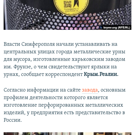
ПРИСОЕДИНЯЙТЕСЬ!
ПОБЕДИТЕЛЕЙ НЕ СУДЯТ?
КРЫМ.НЕПОКОРЕННЫЙ
ELIFBE
УКРАИНСКАЯ ПРОБЛЕМА КРЫМА
Власти Симферополя начали устанавливать на
Все сайты RFE/RL
центральных улицах города металлические урны
для мусора, изготовленные харьковским заводом
им. Фрунзе, о чем свидетельствуют ярлыки на
урнах, сообщает корреспондент
Крым.Реалии.
Согласно информации на сайте
завода
, основным
профилем деятельности которого является
изготовление перфорированных металлических
изделий, у предприятия есть представительство в
России.