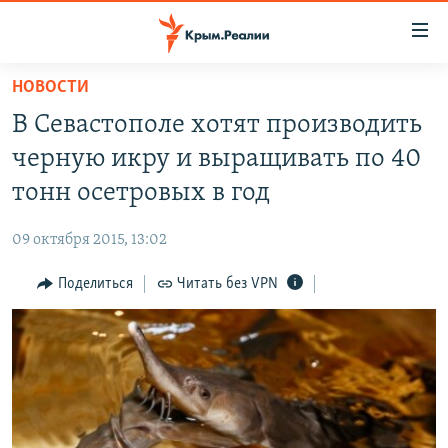
Доступность
ссылки
Вернуться
НОВОСТИ
к
НОВОСТИ
В Севастополе хотят производить
основному
СПЕЦПРОЕКТЫ
содержанию
черную икру и выращивать по 40
ВОДА
Вернутся
ГРУЗ 200
тонн осетровых в год
к
ИСТОРИЯ
КАРТА ВОЕННЫХ ОБЪЕКТОВ КРЫМА
главной
09 октября 2015, 13:02
ЕЩЕ
11 ЛЕТ ОККУПАЦИИ КРЫМА. 11 ИСТОРИЙ СОПРОТИВЛЕНИЯ
навигации
Вернутся
Поделиться
Читать без VPN
РАДІО СВОБОДА
ИНТЕРАКТИВ
к
КАК ОБОЙТИ БЛОКИРОВКУ
ИНФОГРАФИКА
поиску
ТЕЛЕПРОЕКТ КРЫМ.РЕАЛИИ
Українською
СОВЕТЫ ПРАВОЗАЩИТНИКОВ
Qırımtatar
ПРОПАВШИЕ БЕЗ ВЕСТИ