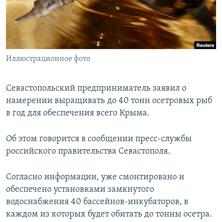
ПРИСОЕДИНЯЙТЕСЬ!
ПОБЕДИТЕЛЕЙ НЕ СУДЯТ?
КРЫМ.НЕПОКОРЕННЫЙ
ELIFBE
Иллюстрационное фото
УКРАИНСКАЯ ПРОБЛЕМА КРЫМА
Все сайты RFE/RL
Севастопольский предприниматель заявил о
намерении выращивать до 40 тонн осетровых рыб
в год для обеспечения всего Крыма.
Об этом говорится в сообщении пресс-службы
российского правительства Севастополя.
Согласно информации, уже смонтировано и
обеспечено установками замкнутого
водоснабжения 40 бассейнов-инкубаторов, в
каждом из которых будет обитать до тонны осетра.