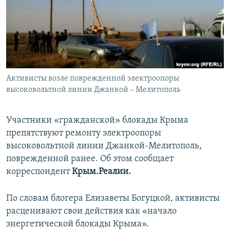
ПРИСОЕДИНЯЙТЕСЬ!
ПОБЕДИТЕЛЕЙ НЕ СУДЯТ?
КРЫМ.НЕПОКОРЕННЫЙ
ELIFBE
УКРАИНСКАЯ ПРОБЛЕМА КРЫМА
Все сайты RFE/RL
Активисты возле поврежденной электроопоры
высоковольтной линии Джанкой – Мелитополь
Участники «гражданской» блокады Крыма
препятствуют ремонту электроопоры
высоковольтной линии Джанкой-Мелитополь,
поврежденной ранее. Об этом сообщает
корреспондент
Крым.Реалии.
По словам блогера Елизаветы Богуцкой, активисты
расценивают свои действия как «начало
энергетической блокады Крыма».