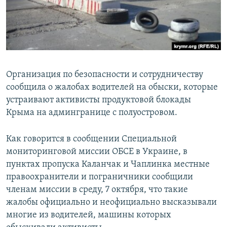
ПРИСОЕДИНЯЙТЕСЬ!
ПОБЕДИТЕЛЕЙ НЕ СУДЯТ?
КРЫМ.НЕПОКОРЕННЫЙ
ELIFBE
УКРАИНСКАЯ ПРОБЛЕМА КРЫМА
Организация по безопасности и сотрудничеству
Все сайты RFE/RL
сообщила о жалобах водителей на обыски, которые
устраивают активисты продуктовой блокады
Крыма на админгранице с полуостровом.
Как говорится в сообщении Специальной
мониторинговой миссии ОБСЕ в Украине, в
пунктах пропуска Каланчак и Чаплинка местные
правоохранители и пограничники сообщили
членам миссии в среду, 7 октября, что такие
жалобы официально и неофициально высказывали
многие из водителей, машины которых