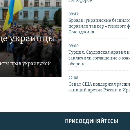
светофоров
09:41
Бровди: украинские беспил
поразили танкер «теневого ф
Геленджика
где украинцы
09:00
Турция, Саудовская Аравия 
заключили соглашение о вз
щиты прав украинской
обороне
22:08
Сенат США поддержал расш
санкций против России и Ир
ПРИСОЕДИНЯЙТЕСЬ!