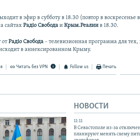
одит в эфир в субботу в 18.30 (повтор в воскресенье в 
а сайтах
Радіо Свобода
и
Крым.Реалии
в 18.30.
 от
Радіо Свобода
– телевизионная программа для тех, 
оисходит в аннексированном Крыму.
ся
Читать без VPN
Follow us
Печать
НОВОСТИ
11:11
В Севастополе из-за отключе
планируют менять схему пит