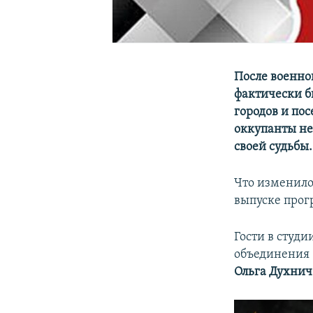
После военно
фактически б
городов и по
оккупанты не
своей судьбы.
Что изменило
выпуске про
Гости в студ
объединения
Ольга Духнич