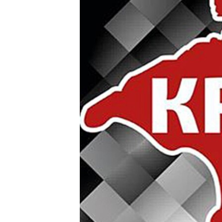
ПОБЕДИТЕЛЕЙ НЕ СУДЯТ?
КРЫМ.НЕПОКОРЕННЫЙ
ELIFBE
УКРАИНСКАЯ ПРОБЛЕМА КРЫМА