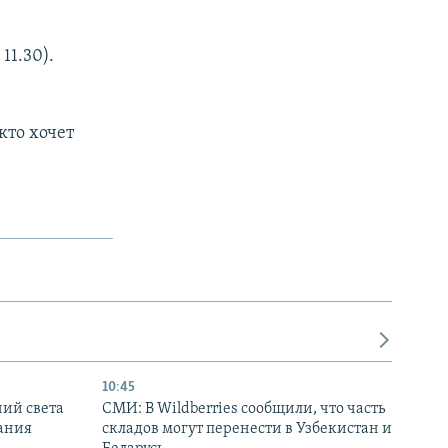
11.30).
кто хочет
px
width
10:45
ний света
СМИ: В Wildberries сообщили, что часть
ания
складов могут перенести в Узбекистан и