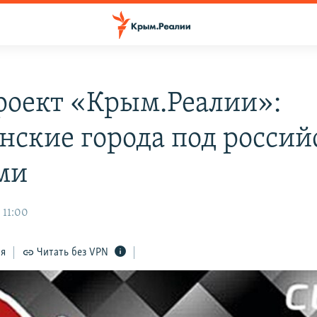
роект «Крым.Реалии»:
нские города под росси
ми
 11:00
ся
Читать без VPN