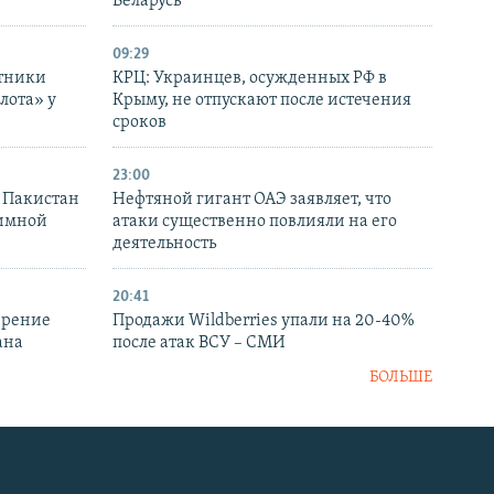
Беларусь
09:29
отники
КРЦ: Украинцев, осужденных РФ в
лота» у
Крыму, не отпускают после истечения
сроков
23:00
и Пакистан
Нефтяной гигант ОАЭ заявляет, что
аимной
атаки существенно повлияли на его
деятельность
20:41
ирение
Продажи Wildberries упали на 20-40%
ана
после атак ВСУ – СМИ
БОЛЬШЕ