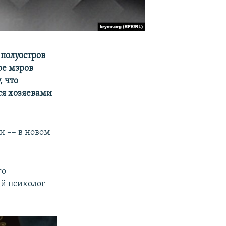
полуостров
ре мэров
, что
ся хозяевами
и –– в новом
го
й психолог