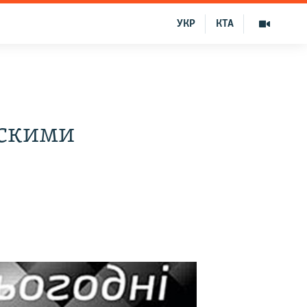
УКР
КТА
йскими