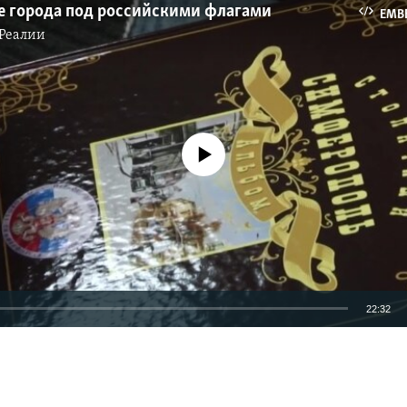
е города под российскими флагами
EMB
Реалии
No media source currently available
22:32
EMBED