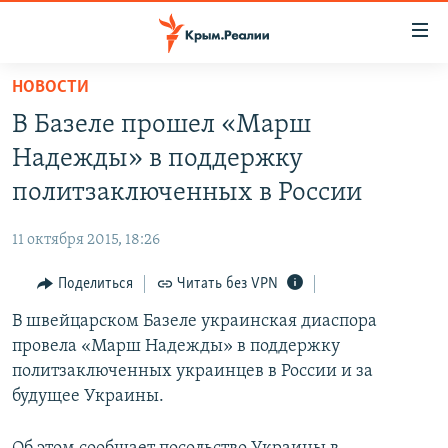
Доступность
ссылки
Вернуться
НОВОСТИ
к
НОВОСТИ
В Базеле прошел «Марш
основному
СПЕЦПРОЕКТЫ
содержанию
Надежды» в поддержку
ВОДА
Вернутся
ГРУЗ 200
политзаключенных в России
к
ИСТОРИЯ
КАРТА ВОЕННЫХ ОБЪЕКТОВ КРЫМА
главной
11 октября 2015, 18:26
ЕЩЕ
11 ЛЕТ ОККУПАЦИИ КРЫМА. 11 ИСТОРИЙ СОПРОТИВЛЕНИЯ
навигации
Вернутся
Поделиться
Читать без VPN
РАДІО СВОБОДА
ИНТЕРАКТИВ
к
В швейцарском Базеле украинская диаспора
КАК ОБОЙТИ БЛОКИРОВКУ
ИНФОГРАФИКА
поиску
провела «Марш Надежды» в поддержку
ТЕЛЕПРОЕКТ КРЫМ.РЕАЛИИ
политзаключенных украинцев в России и за
Українською
будущее Украины.
СОВЕТЫ ПРАВОЗАЩИТНИКОВ
Qırımtatar
ПРОПАВШИЕ БЕЗ ВЕСТИ