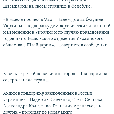
Об этом сообщает посольство Украины в
ПРИСОЕДИНЯЙТЕСЬ!
ПОБЕДИТЕЛЕЙ НЕ СУДЯТ?
Швейцарии на своей странице в Фейсбуке.
КРЫМ.НЕПОКОРЕННЫЙ
«В Базеле прошел «Марш Надежды» за будущее
ELIFBE
Украины в поддержку демократических движений
и изменений в Украине и по случаю празднования
УКРАИНСКАЯ ПРОБЛЕМА КРЫМА
годовщины Базельского отделения Украинского
Все сайты RFE/RL
общества в Швейцарии», – говорится в сообщении.
Базель – третий по величине город в Швецарии на
северо-западе страны.
Акции в поддержку заключенных в России
украинцев – Надежды Савченко, Олега Сенцова,
Александра Кольченко, Геннадия Афанасьева и
других – проходят по всему миру.