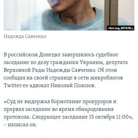
ПРИСОЕДИНЯЙТЕСЬ!
ПОБЕДИТЕЛЕЙ НЕ СУДЯТ?
КРЫМ.НЕПОКОРЕННЫЙ
ELIFBE
Надежда Савченко
УКРАИНСКАЯ ПРОБЛЕМА КРЫМА
Все сайты RFE/RL
В российском Донецке завершилось судебное
заседание по делу гражданки Украины, депутата
Верховной Рады Надежды Савченко. Об этом
сообщил на своей странице в сети микроблогов
Twitter ее адвокат Николай Полозов.
«Суд не выдержал бормотание прокуроров и
прервал заседание во время обнародования
протокола. Следующее заседание 15 октября 11:00»,
– написал он.