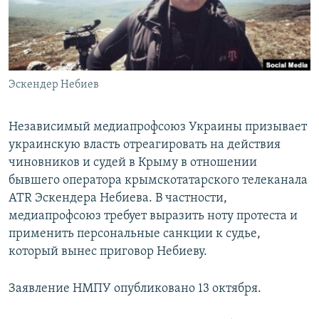
ПРИСОЕДИНЯЙТЕСЬ!
ПОБЕДИТЕЛЕЙ НЕ СУДЯТ?
КРЫМ.НЕПОКОРЕННЫЙ
ELIFBE
Эскендер Небиев
УКРАИНСКАЯ ПРОБЛЕМА КРЫМА
Все сайты RFE/RL
Независимый медиапрофсоюз Украины призывает
украинскую власть отреагировать на действия
чиновников и судей в Крыму в отношении
бывшего оператора крымскотатарского телеканала
ATR Эскендера Небиева. В частности,
медиапрофсоюз требует выразить ноту протеста и
применить персональные санкции к судье,
который вынес приговор Небиеву.
Заявление НМПУ опубликовано 13 октября.