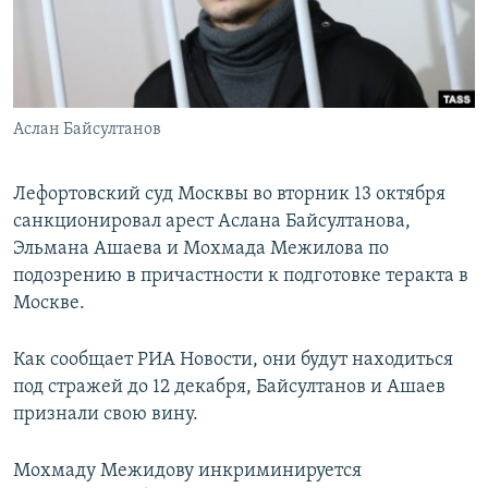
ПРИСОЕДИНЯЙТЕСЬ!
ПОБЕДИТЕЛЕЙ НЕ СУДЯТ?
КРЫМ.НЕПОКОРЕННЫЙ
ELIFBE
Аслан Байсултанов
УКРАИНСКАЯ ПРОБЛЕМА КРЫМА
Все сайты RFE/RL
Лефортовский суд Москвы во вторник 13 октября
санкционировал арест Аслана Байсултанова,
Эльмана Ашаева и Мохмада Межилова по
подозрению в причастности к подготовке теракта в
Москве.
Как сообщает РИА Новости, они будут находиться
под стражей до 12 декабря, Байсултанов и Ашаев
признали свою вину.
Мохмаду Межидову инкриминируется