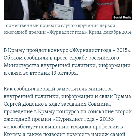
ПРИСОЕДИНЯЙТЕСЬ!
ПОБЕДИТЕЛЕЙ НЕ СУДЯТ?
КРЫМ.НЕПОКОРЕННЫЙ
Торжественный прием по случаю вручения первой
ELIFBE
ежегодной премии «Журналист года». Крым, декабрь 2014
УКРАИНСКАЯ ПРОБЛЕМА КРЫМА
Все сайты RFE/RL
В Крыму пройдет конкурс «Журналист года – 2015».
Об этом сообщили в пресс-службе российского
Министерства внутренней политики, информации
и связи во вторник 13 октября.
Как сообщил первый заместитель министра
внутренней политики, информации и связи Крыма
Сергей Доценко в ходе заседания Совмина,
проведение в Крыму конкурса на соискание второй
ежегодной премии «Журналист года – 2015»
«способствует повышению имиджа профессии в
Крыму, а также позволит повысить имидж самой