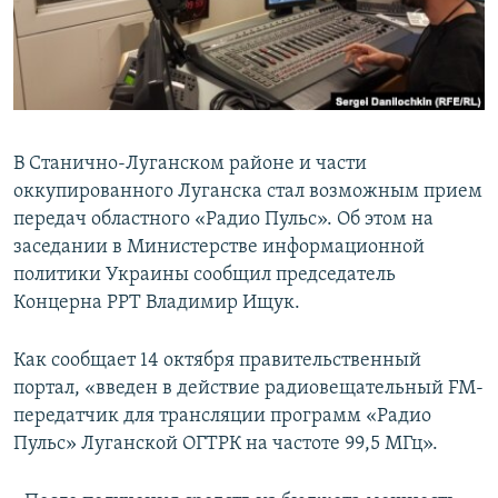
ПРИСОЕДИНЯЙТЕСЬ!
ПОБЕДИТЕЛЕЙ НЕ СУДЯТ?
КРЫМ.НЕПОКОРЕННЫЙ
ELIFBE
УКРАИНСКАЯ ПРОБЛЕМА КРЫМА
В Станично-Луганском районе и части
Все сайты RFE/RL
оккупированного Луганска стал возможным прием
передач областного «Радио Пульс». Об этом на
заседании в Министерстве информационной
политики Украины сообщил председатель
Концерна РРТ Владимир Ищук.
Как сообщает 14 октября правительственный
портал, «введен в действие радиовещательный FM-
передатчик для трансляции программ «Радио
Пульс» Луганской ОГТРК на частоте 99,5 МГц».