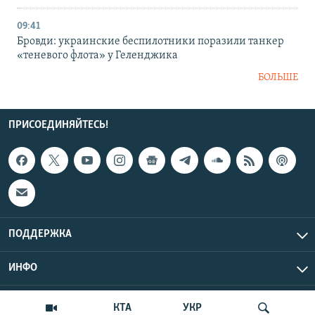
09:41
Бровди: украинские беспилотники поразили танкер
«теневого флота» у Геленджика
БОЛЬШЕ
ПРИСОЕДИНЯЙТЕСЬ!
ПОДДЕРЖКА
ИНФО
UTC+3
Copyright Крым.Реалии, 2026 | Все права защищены.
КТА
УКР