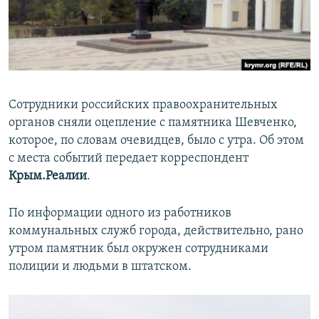
ПРИСОЕДИНЯЙТЕСЬ!
ПОБЕДИТЕЛЕЙ НЕ СУДЯТ?
КРЫМ.НЕПОКОРЕННЫЙ
ELIFBE
УКРАИНСКАЯ ПРОБЛЕМА КРЫМА
Сотрудники российских правоохранительных
Все сайты RFE/RL
органов сняли оцепление с памятника Шевченко,
которое, по словам очевидцев, было с утра. Об этом
с места событий передает корреспондент
Крым.Реалии
.
По информации одного из работников
коммунальных служб города, действительно, рано
утром памятник был окружен сотрудниками
полиции и людьми в штатском.