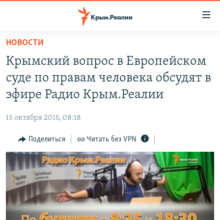
Доступность
ссылки
Вернуться
НОВОСТИ
к
НОВОСТИ
Крымский вопрос в Европейском
основному
СПЕЦПРОЕКТЫ
содержанию
суде по правам человека обсудят в
ВОДА
Вернутся
ГРУЗ 200
эфире Радио Крым.Реалии
к
ИСТОРИЯ
КАРТА ВОЕННЫХ ОБЪЕКТОВ КРЫМА
главной
15 октября 2015, 08:18
ЕЩЕ
11 ЛЕТ ОККУПАЦИИ КРЫМА. 11 ИСТОРИЙ СОПРОТИВЛЕНИЯ
навигации
Вернутся
Поделиться
Читать без VPN
РАДІО СВОБОДА
ИНТЕРАКТИВ
к
КАК ОБОЙТИ БЛОКИРОВКУ
ИНФОГРАФИКА
поиску
ТЕЛЕПРОЕКТ КРЫМ.РЕАЛИИ
Українською
СОВЕТЫ ПРАВОЗАЩИТНИКОВ
Qırımtatar
ПРОПАВШИЕ БЕЗ ВЕСТИ