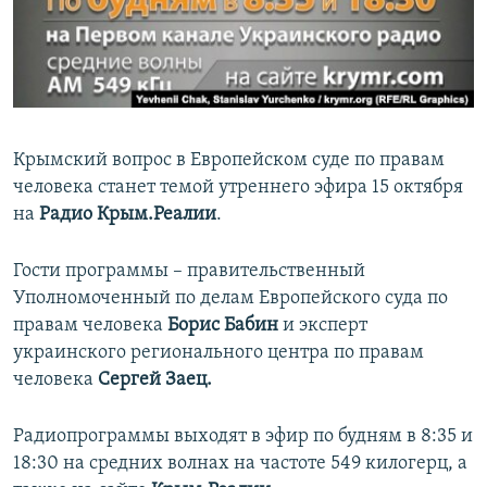
ПРИСОЕДИНЯЙТЕСЬ!
ПОБЕДИТЕЛЕЙ НЕ СУДЯТ?
КРЫМ.НЕПОКОРЕННЫЙ
ELIFBE
УКРАИНСКАЯ ПРОБЛЕМА КРЫМА
Крымский вопрос в Европейском суде по правам
Все сайты RFE/RL
человека станет темой утреннего эфира 15 октября
на
Радио Крым.Реалии
.
Гости программы – правительственный
Уполномоченный по делам Европейского суда по
правам человека
Борис Бабин
и эксперт
украинского регионального центра по правам
человека
Сергей Заец.
Радиопрограммы выходят в эфир по будням в 8:35 и
18:30 на средних волнах на частоте 549 килогерц, а