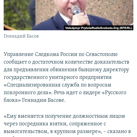
ПРИСОЕДИНЯЙТЕСЬ!
ПОБЕДИТЕЛЕЙ НЕ СУДЯТ?
КРЫМ.НЕПОКОРЕННЫЙ
ELIFBE
Геннадий Басов
УКРАИНСКАЯ ПРОБЛЕМА КРЫМА
Все сайты RFE/RL
Управление Следкома России по Севастополю
сообщает о достаточном количестве доказательств
для предъявления обвинения бывшему директору
государственного унитарного предприятия
«Специализированная служба по вопросам
похоронного дела». Речь идет о лидере «Русского
блока» Геннадии Басове.
«Ему вменяется получение должностным лицом
через посредника взятки, сопряженное с
вымогательством, в крупном размере», – сказано в