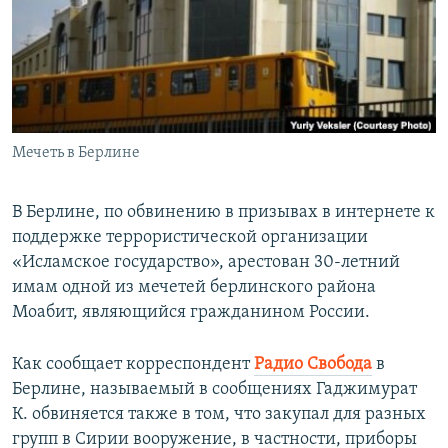
ПРИСОЕДИНЯЙТЕСЬ!
ПОБЕДИТЕЛЕЙ НЕ СУДЯТ?
КРЫМ.НЕПОКОРЕННЫЙ
ELIFBE
УКРАИНСКАЯ ПРОБЛЕМА КРЫМА
Все сайты RFE/RL
Мечеть в Берлине
В Берлине, по обвинению в призывах в интернете к
поддержке террористической организации
«Исламское государство», арестован 30-летний
имам одной из мечетей берлинского района
Моабит, являющийся гражданином России.
Как сообщает корреспондент
Радио Свобода
в
Берлине, называемый в сообщениях Гаджимурат
К. обвиняется также в том, что закупал для разных
групп в Сирии вооружение, в частности, приборы