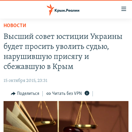
Доступность
ссылки
Вернуться
НОВОСТИ
к
НОВОСТИ
Высший совет юстиции Украины
основному
СПЕЦПРОЕКТЫ
содержанию
будет просить уволить судью,
ВОДА
Вернутся
ГРУЗ 200
нарушившую присягу и
к
ИСТОРИЯ
КАРТА ВОЕННЫХ ОБЪЕКТОВ КРЫМА
сбежавшую в Крым
главной
ЕЩЕ
11 ЛЕТ ОККУПАЦИИ КРЫМА. 11 ИСТОРИЙ СОПРОТИВЛЕНИЯ
навигации
15 октября 2015, 23:31
Вернутся
РАДІО СВОБОДА
ИНТЕРАКТИВ
к
Поделиться
Читать без VPN
КАК ОБОЙТИ БЛОКИРОВКУ
ИНФОГРАФИКА
поиску
ТЕЛЕПРОЕКТ КРЫМ.РЕАЛИИ
Українською
СОВЕТЫ ПРАВОЗАЩИТНИКОВ
Qırımtatar
ПРОПАВШИЕ БЕЗ ВЕСТИ