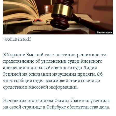
ПРИСОЕДИНЯЙТЕСЬ!
ПОБЕДИТЕЛЕЙ НЕ СУДЯТ?
КРЫМ.НЕПОКОРЕННЫЙ
ELIFBE
УКРАИНСКАЯ ПРОБЛЕМА КРЫМА
Все сайты RFE/RL
(©Shutterstock)
В Украине Высший совет юстиции решил внести
представление об увольнении судьи Киевского
апелляционного хозяйственного суда Лидии
Репиной на основании нарушения присяги. Об
этом сообщил отдел взаимодействия совета со
средствами массовой информации.
Начальник этого отдела Оксана Лысенко уточнила
на своей странице в Фейсбуке обстоятельства дела.