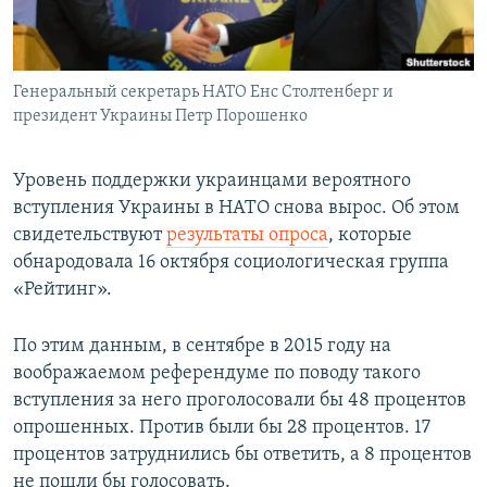
ПРИСОЕДИНЯЙТЕСЬ!
ПОБЕДИТЕЛЕЙ НЕ СУДЯТ?
КРЫМ.НЕПОКОРЕННЫЙ
Генеральный секретарь НАТО Енс Столтенберг и
ELIFBE
президент Украины Петр Порошенко
УКРАИНСКАЯ ПРОБЛЕМА КРЫМА
Все сайты RFE/RL
Уровень поддержки украинцами вероятного
вступления Украины в НАТО снова вырос. Об этом
свидетельствуют
результаты опроса
, которые
обнародовала 16 октября социологическая группа
«Рейтинг».
По этим данным, в сентябре в 2015 году на
воображаемом референдуме по поводу такого
вступления за него проголосовали бы 48 процентов
опрошенных. Против были бы 28 процентов. 17
процентов затруднились бы ответить, а 8 процентов
не пошли бы голосовать.