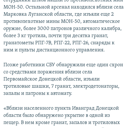
сотрудники штаба нашли 10 противопехотных мин
ПРИСОЕДИНЯЙТЕСЬ!
ПОБЕДИТЕЛЕЙ НЕ СУДЯТ?
МОН-50. Остальной арсенал находился вблизи села
Марковка Луганской области, где изъяли еще 2
КРЫМ.НЕПОКОРЕННЫЙ
противопехотные мины МОН-50, автоматическое
ELIFBE
оружие, более 3000 патронов различного калибра,
более 3 кг тротила, почти три десятка гранат,
УКРАИНСКАЯ ПРОБЛЕМА КРЫМА
гранатометы РПГ-7В, РПГ-22, РПГ-26, снаряды к
Все сайты RFE/RL
ним и пульты дистанционного управления.
Позже работники СБУ обнаружили еще один схрон
со средствами поражения вблизи села
Первомайское Донецкой области, изъяли
тротиловые шашки, 7 гранат, электродетонаторы,
запалы и патроны к автомату.
«Вблизи населенного пункта Иванград Донецкой
области было обнаружено укрытие в одной из
пещер. В нем кроме гранат, запалов и тротиловых