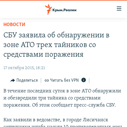
Доступность
ссылки
Вернуться
НОВОСТИ
к
НОВОСТИ
СБУ заявила об обнаружении в
основному
СПЕЦПРОЕКТЫ
содержанию
зоне АТО трех тайников со
ВОДА
Вернутся
ГРУЗ 200
средствами поражения
к
ИСТОРИЯ
КАРТА ВОЕННЫХ ОБЪЕКТОВ КРЫМА
главной
17 октября 2015, 18:21
ЕЩЕ
11 ЛЕТ ОККУПАЦИИ КРЫМА. 11 ИСТОРИЙ СОПРОТИВЛЕНИЯ
навигации
Вернутся
Поделиться
Читать без VPN
РАДІО СВОБОДА
ИНТЕРАКТИВ
к
В течение последних суток в зоне АТО обнаружили
КАК ОБОЙТИ БЛОКИРОВКУ
ИНФОГРАФИКА
поиску
и обезвредили три тайника со средствами
ТЕЛЕПРОЕКТ КРЫМ.РЕАЛИИ
поражения. Об этом сообщает пресс-служба СБУ.
Українською
СОВЕТЫ ПРАВОЗАЩИТНИКОВ
Qırımtatar
Как заявили в ведомстве, в городе Лисичанск
ПРОПАВШИЕ БЕЗ ВЕСТИ