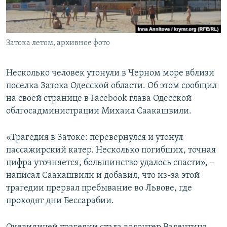
ПРИСОЕДИНЯЙТЕСЬ!
ПОБЕДИТЕЛЕЙ НЕ СУДЯТ?
КРЫМ.НЕПОКОРЕННЫЙ
Затока летом, архивное фото
ELIFBE
УКРАИНСКАЯ ПРОБЛЕМА КРЫМА
Несколько человек утонули в Черном море вблизи
Все сайты RFE/RL
поселка Затока Одесской области. Об этом сообщил
на своей странице в Facebook глава Одесской
облгосадминистрации Михаил Саакашвили.
«Трагедия в Затоке: перевернулся и утонул
пассажирский катер. Несколько погибших, точная
цифра уточняется, большинство удалось спасти», –
написал Саакашвили и добавил, что из-за этой
трагедии прервал пребывание во Львове, где
проходят дни Бессарабии.