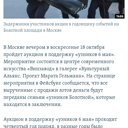
ПРИСОЕДИНЯЙТЕСЬ!
ПОБЕДИТЕЛЕЙ НЕ СУДЯТ?
КРЫМ.НЕПОКОРЕННЫЙ
Задержания участников акции в годовщину событий на
ELIFBE
Болотной площади в Москве
УКРАИНСКАЯ ПРОБЛЕМА КРЫМА
Все сайты RFE/RL
В Москве вечером в воскресенье 18 октября
пройдет аукцион в поддержку «узников 6 мая».
Мероприятие состоится в центре современного
искусства «Винзавод» в галерее «Культурный
Альянс. Проект Марата Гельмана». На странице
мероприятия в Фейсбуке сообщается, что все
вырученные с продажи лотов деньги будут
переданы семьям «узников Болотной», которые
находятся в заключении.
Аукцион в поддержку «узников 6 мая» проходит
четвертый год подряд, в разные годы было