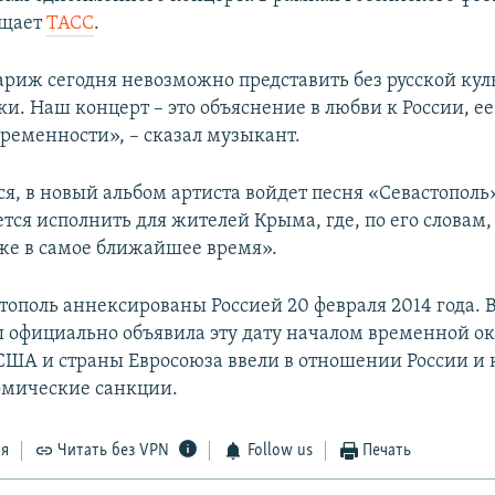
бщает
ТАСС
.
риж сегодня невозможно представить без русской кул
и. Наш концерт – это объяснение в любви к России, е
временности», – сказал музыкант.
я, в новый альбом артиста войдет песня «Севастополь
тся исполнить для жителей Крыма, где, по его словам,
же в самое ближайшее время».
тополь аннексированы Россией 20 февраля 2014 года. 
 официально объявила эту дату началом временной о
 США и страны Евросоюза ввели в отношении России и
омические санкции.
ся
Читать без VPN
Follow us
Печать