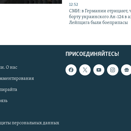
12:52
СМИ: в Германии отрицают, ч
борту украинского Ан-124 в 
Лейпцига были боеприпасы
ПРИСОЕДИНЯЙТЕСЬ!
и. О нас
омментирования
опирайта
вязь
ащиты персональных данных