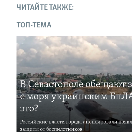
ЧИТАЙТЕ ТАКЖЕ:
ТОП-ТЕМА
В Севастополе обещают 
с моря украинским БпЛА
это?
Российские власти города анонсировали появ
защиты от беспилотников