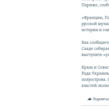
ПОБЕДИТЕЛЕЙ НЕ СУДЯТ?
Париже, соо
КРЫМ.НЕПОКОРЕННЫЙ
«Францию, Па
ELIFBE
русской музык
УКРАИНСКАЯ ПРОБЛЕМА КРЫМА
истории и со
Как сообщаетс
Сааде собирае
выступить «у
Крым и Севас
Рада Украины
полуострова.
властей экон
Поделить