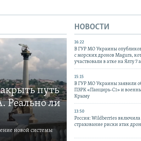
НОВОСТИ
16:22
В ГУР МО Украины опублико
с морских дронов Magura, ко
участвовали в атке на Ялту 7 
15:15
В ГУР МО Украины заявили об
закрыть путь
ПЗРК «Панцирь-С1» и военны
Крыму
. Реально ли
13:50
Россия: Wildberries включила
страхование риски атак дро
ление новой системы