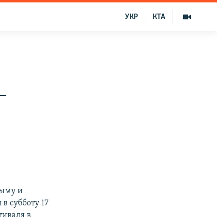
УКР
КТА
–
рыму и
в субботу 17
тиваля в