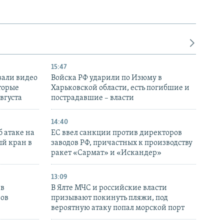
15:47
вали видео
Войска РФ ударили по Изюму в
торые
Харьковской области, есть погибшие и
августа
пострадавшие – власти
14:40
 атаке на
ЕС ввел санкции против директоров
й кран в
заводов РФ, причастных к производству
ракет «Сармат» и «Искандер»
13:09
 в
В Ялте МЧС и российские власти
нов
призывают покинуть пляжи, под
вероятную атаку попал морской порт