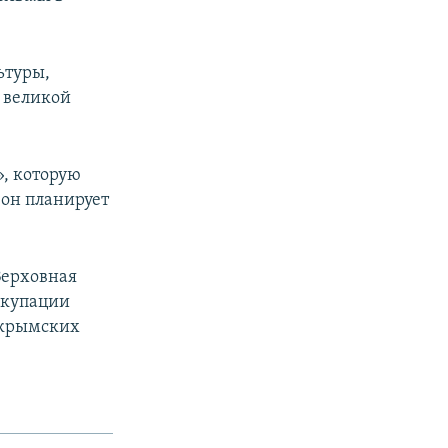
ьтуры,
е великой
», которую
 он планирует
Верховная
ккупации
 крымских