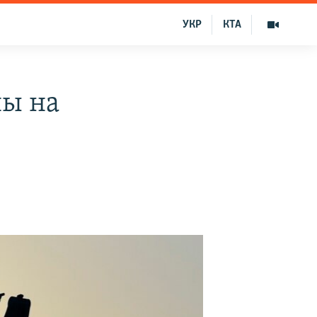
УКР
КТА
ны на