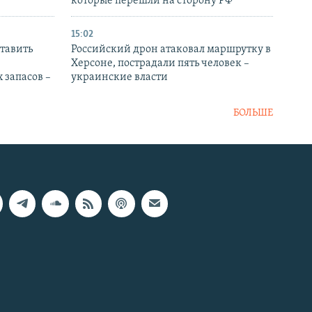
которые перешли на сторону РФ
15:02
тавить
Российский дрон атаковал маршрутку в
Херсоне, пострадали пять человек –
 запасов –
украинские власти
БОЛЬШЕ