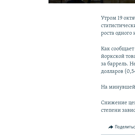
Утром 19 окт
статистическ
роста одного
Как сообщает
йоркской това
за баррель. Н
долларов (0,5
На минувшей н
Снижение цен
степени завис
Поделить