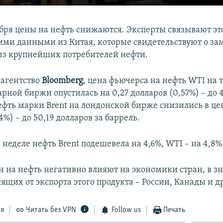
ября цены на нефть снижаются. Эксперты связывают это
ими данными из Китая, которые свидетельствуют о з
 из крупнейших потребителей нефти.
 агентство
Bloomberg
, цена фьючерса на нефть WTI на 
рной биржи опустилась на 0,27 долларов (0,57%) – до 
ефть марки Brent на лондонской бирже снизились в цен
4%) – до 50,19 долларов за баррель.
еделе нефть Brent подешевела на 4,6%, WTI – на 4,8%
 на нефть негативно влияют на экономики стран, в з
ящих от экспорта этого продукта – России, Канады и д
ся
Читать без VPN
Follow us
Печать