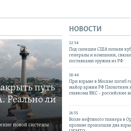
НОВОСТИ
22:54
Под санкции США попали ку
генералы и компании, связа
поставками оружия из РФ
18:44
При взрыве в Москве погиб г
закрыть путь
майор армии РФ Плохотнюк и
главкома ВКС – российские 
. Реально ли
16:55
Возле нефтяного танкера в 
ление новой системы
проливе произошли два взры