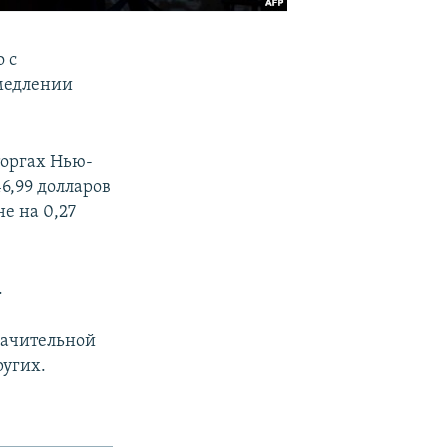
 с
амедлении
торгах Нью-
46,99 долларов
е на 0,27
.
начительной
ругих.