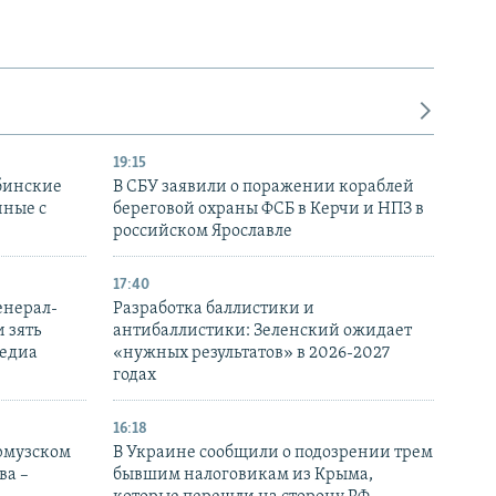
19:15
бинские
В СБУ заявили о поражении кораблей
нные с
береговой охраны ФСБ в Керчи и НПЗ в
российском Ярославле
17:40
енерал-
Разработка баллистики и
 зять
антибаллистики: Зеленский ожидает
медиа
«нужных результатов» в 2026-2027
годах
16:18
Ормузском
В Украине сообщили о подозрении трем
ва –
бывшим налоговикам из Крыма,