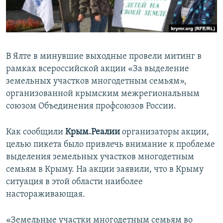
ПРИСОЕДИНЯЙТЕСЬ!
ПОБЕДИТЕЛЕЙ НЕ СУДЯТ?
КРЫМ.НЕПОКОРЕННЫЙ
ELIFBE
В Ялте в минувшие выходные провели митинг в
УКРАИНСКАЯ ПРОБЛЕМА КРЫМА
рамках всероссийской акции «За выделение
Все сайты RFE/RL
земельных участков многодетным семьям»,
организованной крымским межрегиональным
союзом Объединения профсоюзов России.
Как сообщили
Крым.Реалии
организаторы акции,
целью пикета было привлечь внимание к проблеме
выделения земельных участков многодетным
семьям в Крыму. На акции заявили, что в Крыму
ситуация в этой области наиболее
настораживающая.
«Земельные участки многодетным семьям во