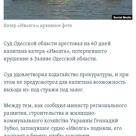
ПРИСОЕДИНЯЙТЕСЬ!
ПОБЕДИТЕЛЕЙ НЕ СУДЯТ?
КРЫМ.НЕПОКОРЕННЫЙ
Катер «Иволга», архивное фото
ELIFBE
УКРАИНСКАЯ ПРОБЛЕМА КРЫМА
Суд Одесской области арестовал на 60 дней
Все сайты RFE/RL
капитана катера «Иволга», потерпевшего
крушение в Заливе Одесской области.
Суд удовлетворил ходатайство прокуратуры, и при
этом не предусмотрел для капитана возможность
выхода из-под стражи под залог.
Между тем, как сообщил министр регионального
развития, строительства и жилищно-
коммунального хозяйства Украины Геннадий
Зубко, затонувшее судно «Иволга» подняли, его