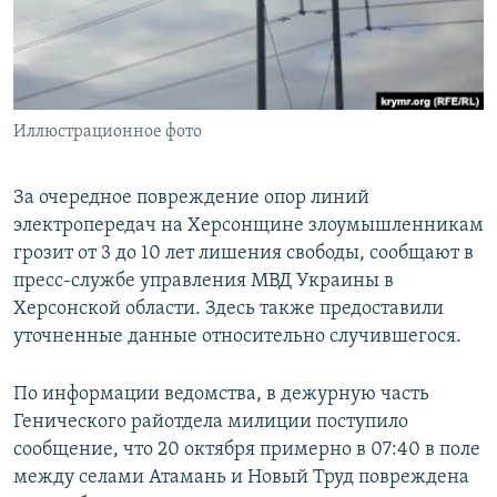
ПРИСОЕДИНЯЙТЕСЬ!
ПОБЕДИТЕЛЕЙ НЕ СУДЯТ?
КРЫМ.НЕПОКОРЕННЫЙ
ELIFBE
Иллюстрационное фото
УКРАИНСКАЯ ПРОБЛЕМА КРЫМА
Все сайты RFE/RL
За очередное повреждение опор линий
электропередач на Херсонщине злоумышленникам
грозит от 3 до 10 лет лишения свободы, сообщают в
пресс-службе управления МВД Украины в
Херсонской области. Здесь также предоставили
уточненные данные относительно случившегося.
По информации ведомства, в дежурную часть
Генического райотдела милиции поступило
сообщение, что 20 октября примерно в 07:40 в поле
между селами Атамань и Новый Труд повреждена