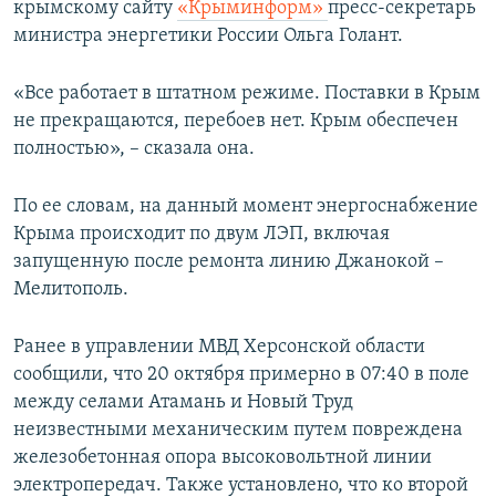
крымскому сайту
«Крыминформ»
пресс-секретарь
ПРИСОЕДИНЯЙТЕСЬ!
ПОБЕДИТЕЛЕЙ НЕ СУДЯТ?
министра энергетики России Ольга Голант.
КРЫМ.НЕПОКОРЕННЫЙ
«Все работает в штатном режиме. Поставки в Крым
ELIFBE
не прекращаются, перебоев нет. Крым обеспечен
УКРАИНСКАЯ ПРОБЛЕМА КРЫМА
полностью», – сказала она.
Все сайты RFE/RL
По ее словам, на данный момент энергоснабжение
Крыма происходит по двум ЛЭП, включая
запущенную после ремонта линию Джанокой –
Мелитополь.
Ранее в управлении МВД Херсонской области
сообщили, что 20 октября примерно в 07:40 в поле
между селами Атамань и Новый Труд
неизвестными механическим путем повреждена
железобетонная опора высоковольтной линии
электропередач. Также установлено, что ко второй