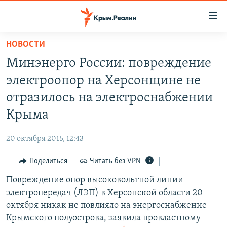
Доступность
ссылки
Вернуться
НОВОСТИ
к
НОВОСТИ
Минэнерго России: повреждение
основному
СПЕЦПРОЕКТЫ
содержанию
электроопор на Херсонщине не
ВОДА
Вернутся
ГРУЗ 200
отразилось на электроснабжении
к
ИСТОРИЯ
КАРТА ВОЕННЫХ ОБЪЕКТОВ КРЫМА
Крыма
главной
ЕЩЕ
11 ЛЕТ ОККУПАЦИИ КРЫМА. 11 ИСТОРИЙ СОПРОТИВЛЕНИЯ
навигации
20 октября 2015, 12:43
Вернутся
РАДІО СВОБОДА
ИНТЕРАКТИВ
к
Поделиться
Читать без VPN
КАК ОБОЙТИ БЛОКИРОВКУ
ИНФОГРАФИКА
поиску
Повреждение опор высоковольтной линии
ТЕЛЕПРОЕКТ КРЫМ.РЕАЛИИ
Українською
электропередач (ЛЭП) в Херсонской области 20
СОВЕТЫ ПРАВОЗАЩИТНИКОВ
октября никак не повлияло на энергоснабжение
Qırımtatar
Крымского полуострова, заявила провластному
ПРОПАВШИЕ БЕЗ ВЕСТИ