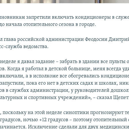
иновникам запретили включать кондиционеры в служ
о начала отопительного сезона в городе.
ил глава российской администрации Феодосии Дмитри
сс-служба ведомства.
еделе я давал задание – забрать в здании все пульты 
. Когда я работал в детской больнице, меня всегда уди
 включали, а в исполкоме все обогревались кондицион
запустили, пока его нет в детских садах и школах, ни
в в службах администрации, у руководителей дошко
льтурных и спортивных учреждений», – сказал Щепет
м, поскольку на этой неделе синоптики прогнозируют т
 градусов, ночью +12 градусов – поэтому отопительный 
начинается. Исключение сделали для двух медицинск