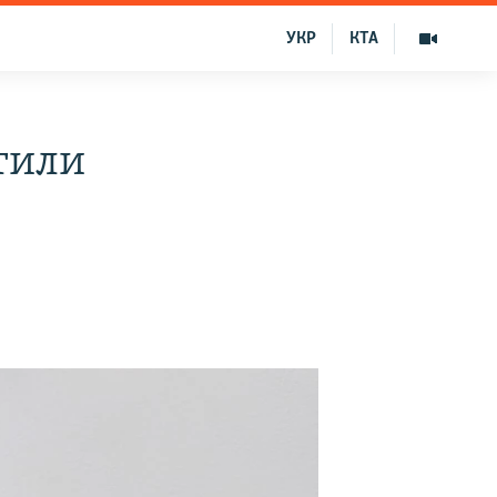
УКР
КТА
тили