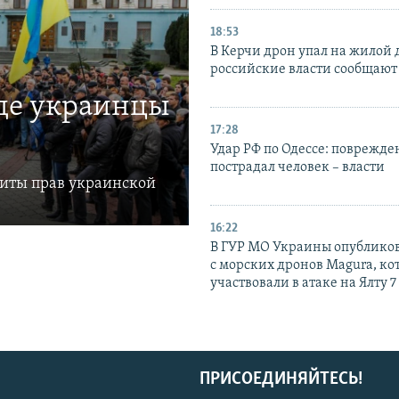
18:53
В Керчи дрон упал на жилой 
российские власти сообщают
где украинцы
17:28
Удар РФ по Одессе: поврежде
пострадал человек – власти
щиты прав украинской
16:22
В ГУР МО Украины опублико
с морских дронов Magura, ко
участвовали в атаке на Ялту 7
ПРИСОЕДИНЯЙТЕСЬ!