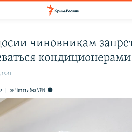
досии чиновникам запре
еваться кондиционерами
 13:41
ся
Читать без VPN