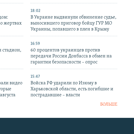
18:02
дом:
В Украине выдвинули обвинение судье,
 о жертвах
выносившего приговор бойцу ГУР МО
Украины, попавшего в плен в Крыму
16:59
н стадион,
60 процентов украинцев против
передачи России Донбасса в обмен на
гарантии безопасности – опрос
15:47
вали видео
Войска РФ ударили по Изюму в
торые
Харьковской области, есть погибшие и
 августа
пострадавшие – власти
БОЛЬШЕ