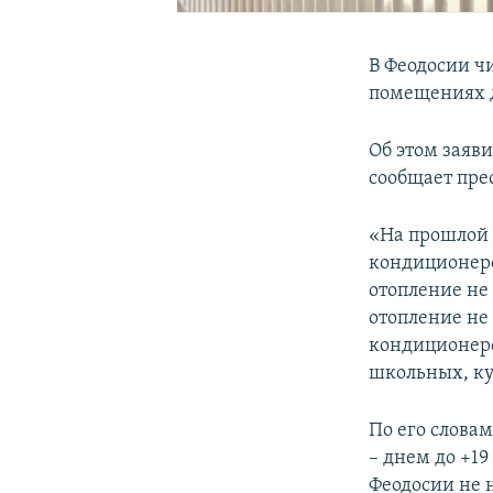
В Феодосии ч
помещениях д
Об этом заяв
сообщает пре
«На прошлой н
кондиционеров
отопление не
отопление не 
кондиционеро
школьных, ку
По его слова
– днем до +19
Феодосии не 