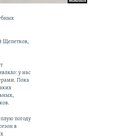
ебных
й Щепетков,
от
вляло: у нас
ерами. Пока
каких
льных,
ков.
еплую погоду
сезон в
их