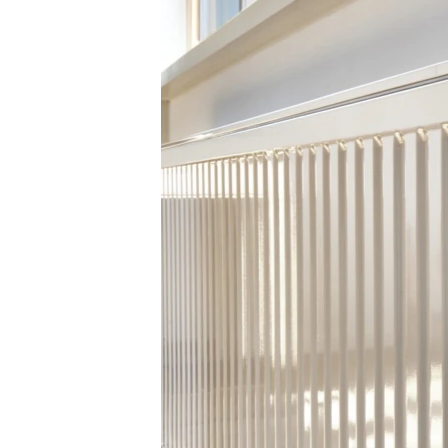
ПОБЕДИТЕЛЕЙ НЕ СУДЯТ?
КРЫМ.НЕПОКОРЕННЫЙ
ELIFBE
УКРАИНСКАЯ ПРОБЛЕМА КРЫМА