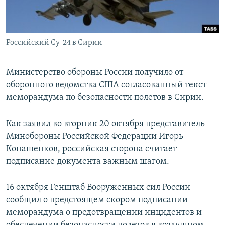
ПРИСОЕДИНЯЙТЕСЬ!
ПОБЕДИТЕЛЕЙ НЕ СУДЯТ?
КРЫМ.НЕПОКОРЕННЫЙ
Российский Су-24 в Сирии
ELIFBE
УКРАИНСКАЯ ПРОБЛЕМА КРЫМА
Министерство обороны России получило от
Все сайты RFE/RL
оборонного ведомства США согласованный текст
меморандума по безопасности полетов в Сирии.
Как заявил во вторник 20 октября представитель
Минобороны Российской Федерации Игорь
Конашенков, российская сторона считает
подписание документа важным шагом.
16 октября Генштаб Вооруженных сил России
сообщил о предстоящем скором подписании
меморандума о предотвращении инцидентов и