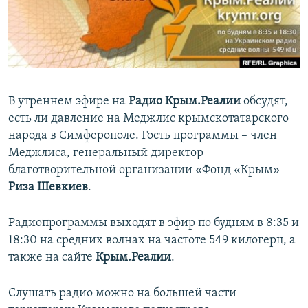
ПРИСОЕДИНЯЙТЕСЬ!
ПОБЕДИТЕЛЕЙ НЕ СУДЯТ?
КРЫМ.НЕПОКОРЕННЫЙ
ELIFBE
УКРАИНСКАЯ ПРОБЛЕМА КРЫМА
В утреннем эфире на
Радио Крым.Реалии
обсудят,
Все сайты RFE/RL
есть ли давление на Меджлис крымскотатарского
народа в Симферополе. Гость программы – член
Меджлиса, генеральный директор
благотворительной организации «Фонд «Крым»
Риза Шевкиев
.
Радиопрограммы выходят в эфир по будням в 8:35 и
18:30 на средних волнах на частоте 549 килогерц, а
также на сайте
Крым.Реалии
.
Слушать радио можно на большей части