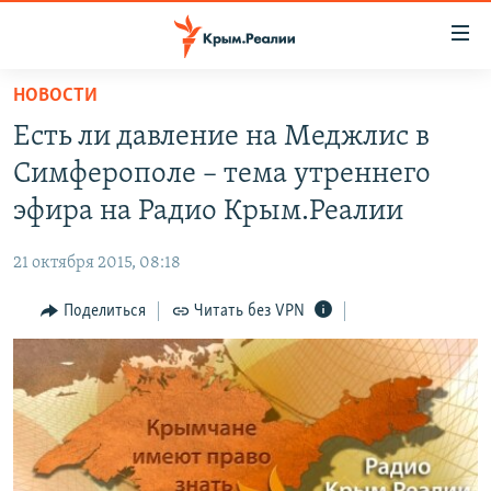
Доступность
ссылки
Вернуться
НОВОСТИ
к
НОВОСТИ
Есть ли давление на Меджлис в
основному
СПЕЦПРОЕКТЫ
содержанию
Симферополе – тема утреннего
ВОДА
Вернутся
ГРУЗ 200
эфира на Радио Крым.Реалии
к
ИСТОРИЯ
КАРТА ВОЕННЫХ ОБЪЕКТОВ КРЫМА
главной
21 октября 2015, 08:18
ЕЩЕ
11 ЛЕТ ОККУПАЦИИ КРЫМА. 11 ИСТОРИЙ СОПРОТИВЛЕНИЯ
навигации
Вернутся
Поделиться
Читать без VPN
РАДІО СВОБОДА
ИНТЕРАКТИВ
к
КАК ОБОЙТИ БЛОКИРОВКУ
ИНФОГРАФИКА
поиску
ТЕЛЕПРОЕКТ КРЫМ.РЕАЛИИ
Українською
СОВЕТЫ ПРАВОЗАЩИТНИКОВ
Qırımtatar
ПРОПАВШИЕ БЕЗ ВЕСТИ