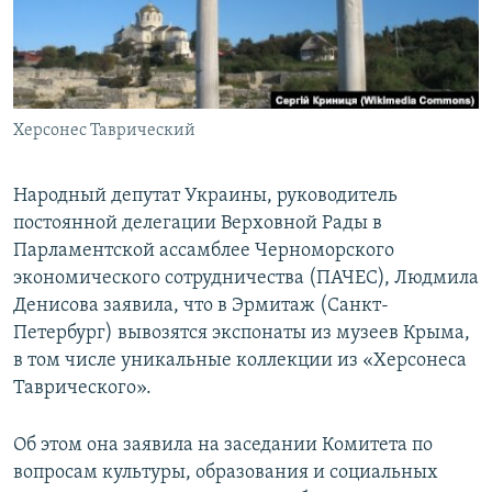
ПРИСОЕДИНЯЙТЕСЬ!
ПОБЕДИТЕЛЕЙ НЕ СУДЯТ?
КРЫМ.НЕПОКОРЕННЫЙ
ELIFBE
Херсонес Таврический
УКРАИНСКАЯ ПРОБЛЕМА КРЫМА
Все сайты RFE/RL
Народный депутат Украины, руководитель
постоянной делегации Верховной Рады в
Парламентской ассамблее Черноморского
экономического сотрудничества (ПАЧЕС), Людмила
Денисова заявила, что в Эрмитаж (Санкт-
Петербург) вывозятся экспонаты из музеев Крыма,
в том числе уникальные коллекции из «Херсонеса
Таврического».
Об этом она заявила на заседании Комитета по
вопросам культуры, образования и социальных