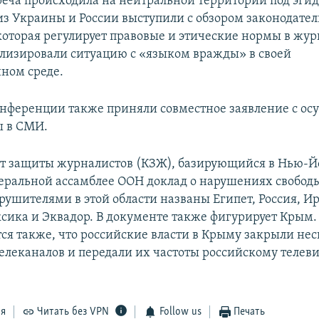
треча происходила на нейтральной территории под эги
з Украины и России выступили с обзором законодател
 которая регулирует правовые и этические нормы в жур
лизировали ситуацию с «языком вражды» в своей
ном среде.
нференции также приняли совместное заявление с о
ы в СМИ.
т защиты журналистов (КЗЖ), базирующийся в Нью-Й
еральной ассамблее ООН доклад о нарушениях свободы
ушителями в этой области названы Египет, Россия, Ир
сика и Эквадор. В документе также фигурирует Крым.
ся также, что российские власти в Крыму закрыли нес
елеканалов и передали их частоты российскому телев
ся
Читать без VPN
Follow us
Печать