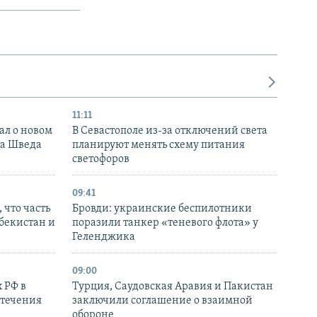
11:11
ал о новом
В Севастополе из-за отключений света
ка Шведа
планируют менять схему питания
светофоров
09:41
 что часть
Бровди: украинские беспилотники
збекистан и
поразили танкер «теневого флота» у
Геленджика
09:00
 РФ в
Турция, Саудовская Аравия и Пакистан
стечения
заключили соглашение о взаимной
обороне