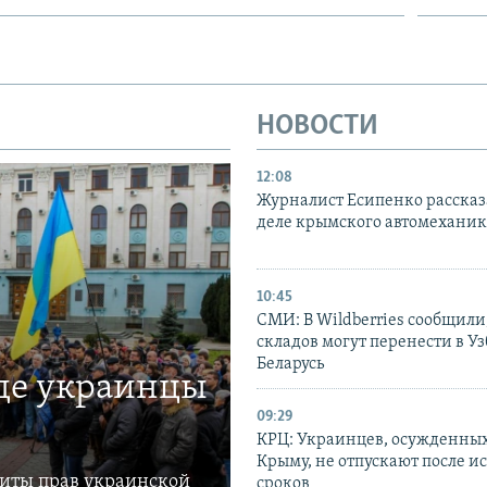
НОВОСТИ
12:08
Журналист Есипенко рассказ
деле крымского автомехани
10:45
СМИ: В Wildberries сообщили,
складов могут перенести в У
Беларусь
где украинцы
09:29
КРЦ: Украинцев, осужденных
Крыму, не отпускают после и
щиты прав украинской
сроков