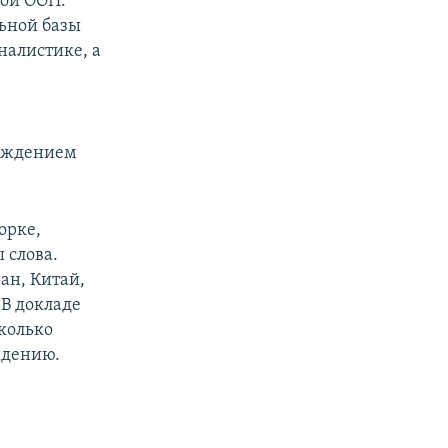
дой ООН.
ьной базы
налистике, а
суждением
орке,
 слова.
ан, Китай,
 В докладе
колько
идению.