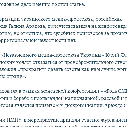
оловное дело именно по этой статье.
ормации украинского медиа-профсоюза, российская
ца Галина Арапова, присутствовавшая на конференци
 этим, но отметила, что судебных приговоров за призы
рриториальной целостности нет.
ь «Независимого медиа-профсоюза Украины» Юрий Лу
ийских коллег отказаться от пренебрежительного отн
дложил «прекратить давать советы как нам лучше жит
ою страну».
оходила в рамках женевской конференции – «Роль СМ
ии и борьбе с пропагандой национальной, расовой и 
оторая является призывом к дискриминации, вражде и
ии НМПУ, в мероприятии приняли участие журналист