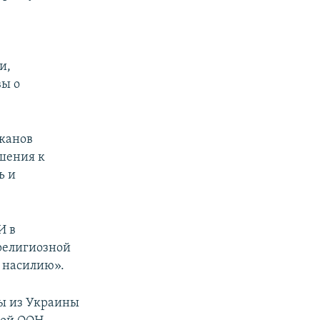
и,
вы о
канов
ошения к
ь и
И в
религиозной
 насилию».
ы из Украины