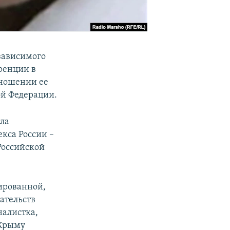
езависимого
ренции в
тношении ее
ой Федерации.
гла
кса России –
Российской
сированной,
ательств
налистка,
 Крыму