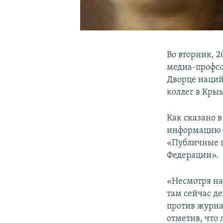
Во вторник, 
медиа-профсо
Дворце наций
коллег в Кры
Как сказано 
информацию р
«Публичные п
Федерации».
«Несмотря на
там сейчас д
против журна
отметив, что