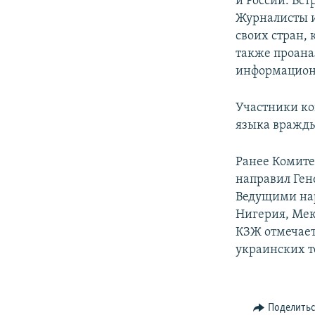
и России. Вс
Журналисты и
своих стран,
также проана
информацион
Участники ко
языка вражд
Ранее Комите
направил Ген
Ведущими нар
Нигерия, Мек
КЗЖ отмечает
украинских т
Поделить