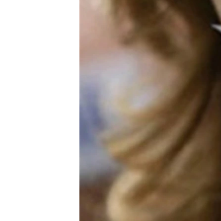
ПОБЕДИТЕЛЕЙ НЕ СУДЯТ?
КРЫМ.НЕПОКОРЕННЫЙ
ELIFBE
УКРАИНСКАЯ ПРОБЛЕМА КРЫМА