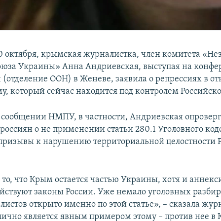
20 октября, крымская журналистка, член комитета «Н
юза Украины» Анна Андриевская, выступая на конфе
 (отделение ООН) в Женеве, заявила о репрессиях в о
му, который сейчас находится под контролем Российск
в сообщении НМПУ, в частности, Андриевская опровер
оссиян о не применении статьи 280.1 Уголовного коде
ризывы к нарушению территориальной целостности 
 то, что Крым остается частью Украины, хотя и аннек
ействуют законы России. Уже немало уголовных разбир
листов открыто именно по этой статье», – сказала жур
 лично является явным примером этому – против нее в