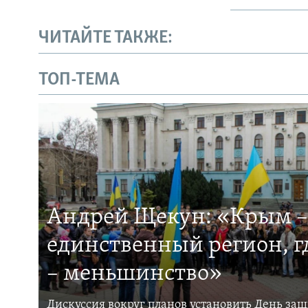
ЧИТАЙТЕ ТАКЖЕ:
ТОП-ТЕМА
Андрей Щекун: «Крым –
единственный регион, 
– меньшинство»
Дискуссия вокруг планов установить День за