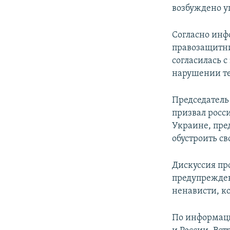
возбуждено уг
Согласно инф
правозащитни
согласилась с
нарушении те
Председател
призвал росс
Украине, пре
обустроить св
Дискуссия пр
предупрежден
ненависти, к
По информац