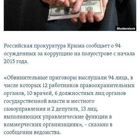
ПРИСОЕДИНЯЙТЕСЬ!
ПОБЕДИТЕЛЕЙ НЕ СУДЯТ?
КРЫМ.НЕПОКОРЕННЫЙ
ELIFBE
УКРАИНСКАЯ ПРОБЛЕМА КРЫМА
Российская прокуратура Крыма сообщает о 94
Все сайты RFE/RL
осужденных за коррупцию на полуострове с начала
2015 года.
«Обвинительные приговоры выслушали 94 лица, в
числе которых 12 работников правоохранительных
органов, 10 врачей, 6 должностных лиц органов
государственной власти и местного
самоуправления и 2 депутата, 13 лиц,
выполняющих управленческие функции в
коммерческих организациях», – сказано в
сообщении ведомства.