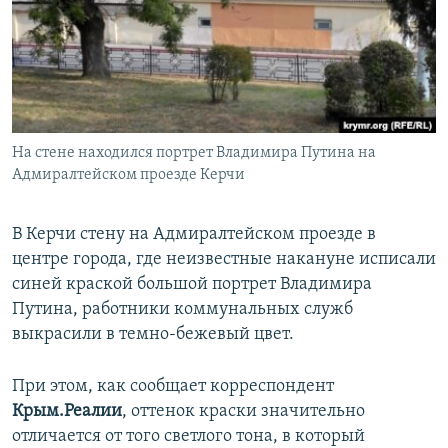
ПРИСОЕДИНЯЙТЕСЬ!
ПОБЕДИТЕЛЕЙ НЕ СУДЯТ?
КРЫМ.НЕПОКОРЕННЫЙ
ELIFBE
УКРАИНСКАЯ ПРОБЛЕМА КРЫМА
Все сайты RFE/RL
На стене находился портрет Владимира Путина на
Адмиралтейском проезде Керчи
В Керчи стену на Адмиралтейском проезде в
центре города, где неизвестные накануне исписали
синей краской большой портрет Владимира
Путина, работники коммунальных служб
выкрасили в темно-бежевый цвет.
При этом, как сообщает корреспондент
Крым.Реалии
, оттенок краски значительно
отличается от того светлого тона, в который