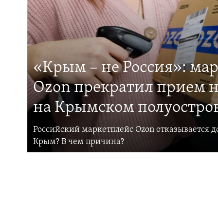
«Крым – не Россия»: ма
Ozon прекратил прием н
на Крымском полуостро
Российский маркетплейс Ozon отказывается до
Крым? В чем причина?