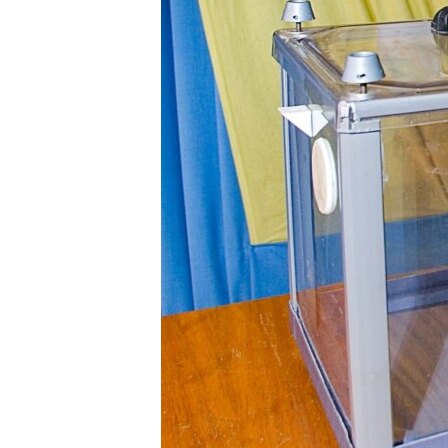
ПОБЕДИТЕЛЕЙ НЕ СУДЯТ?
КРЫМ.НЕПОКОРЕННЫЙ
ELIFBE
УКРАИНСКАЯ ПРОБЛЕМА КРЫМА