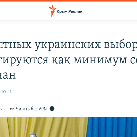
стных украинских выбо
тируются как минимум с
чан
 10:41
ся
Читать без VPN