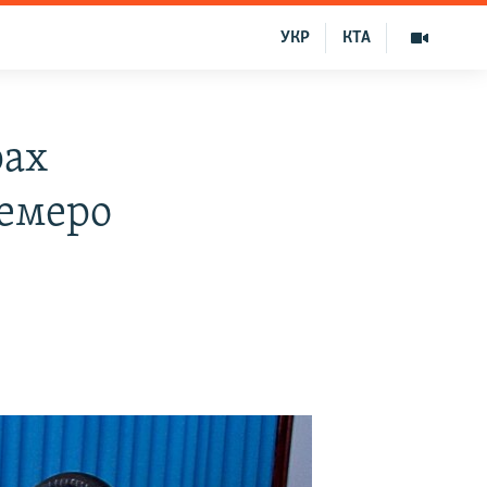
УКР
КТА
рах
емеро