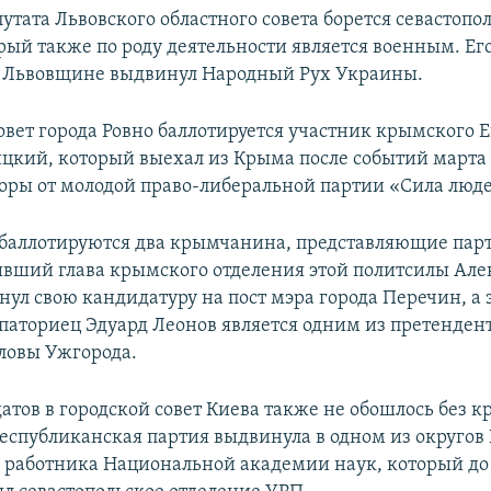
утата Львовского областного совета борется севастопо
орый также по роду деятельности является военным. Ег
на Львовщине выдвинул Народный Рух Украины.
совет города Ровно баллотируется участник крымского
цкий, который выехал из Крыма после событий марта 
оры от молодой право-либеральной партии «Сила люде
 баллотируются два крымчанина, представляющие пар
ывший глава крымского отделения этой политсилы Але
ул свою кандидатуру на пост мэра города Перечин, а 
паториец Эдуард Леонов является одним из претендент
оловы Ужгорода.
атов в городской совет Киева также не обошлось без 
еспубликанская партия выдвинула в одном из округов
работника Национальной академии наук, который до