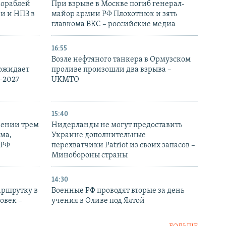
кораблей
При взрыве в Москве погиб генерал-
и и НПЗ в
майор армии РФ Плохотнюк и зять
главкома ВКС – российские медиа
16:55
Возле нефтяного танкера в Ормузском
 ожидает
проливе произошли два взрыва –
-2027
UKMTO
15:40
рении трем
Нидерланды не могут предоставить
ма,
Украине дополнительные
 РФ
перехватчики Patriot из своих запасов –
Минобороны страны
14:30
аршрутку в
Военные РФ проводят вторые за день
овек –
учения в Оливе под Ялтой