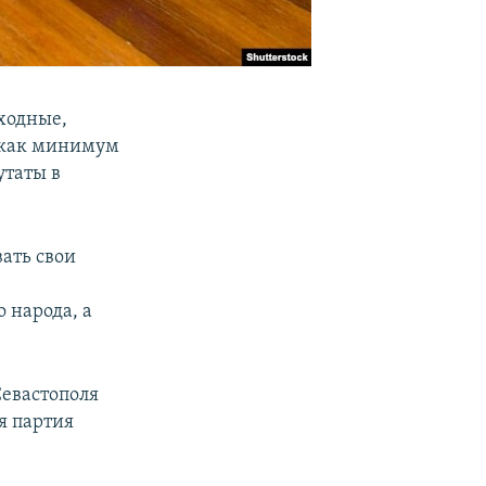
ходные,
 как минимум
утаты в
вать свои
 народа, а
Севастополя
я партия