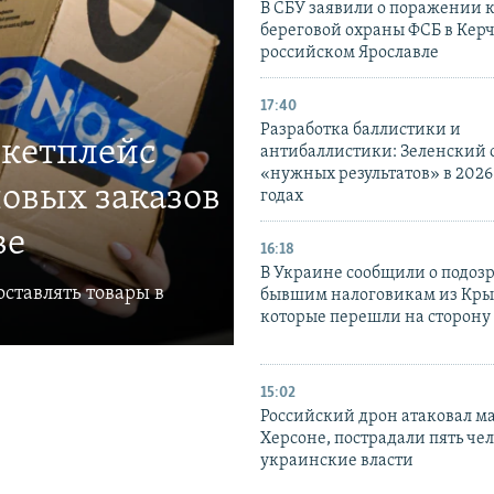
В СБУ заявили о поражении 
береговой охраны ФСБ в Керч
российском Ярославле
17:40
Разработка баллистики и
ркетплейс
антибаллистики: Зеленский
«нужных результатов» в 2026
овых заказов
годах
ве
16:18
В Украине сообщили о подоз
ставлять товары в
бывшим налоговикам из Кры
которые перешли на сторону
15:02
Российский дрон атаковал м
Херсоне, пострадали пять чел
украинские власти