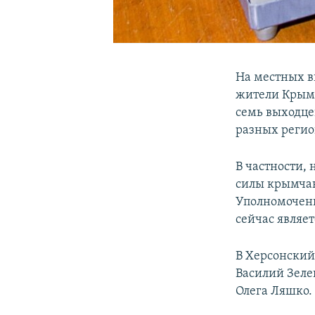
На местных в
жители Крыма
семь выходце
разных реги
В частности, 
силы крымчан
Уполномоченн
сейчас являе
В Херсонский 
Василий Зеле
Олега Ляшко.