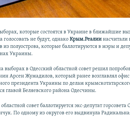
ыборах, которые состоятся в Украине в ближайшие вы
 голосовать не будут, однако
Крым.Реалии
насчитали
в из полуострова, которые баллотируются в мэры и деп
онах Украины.
на выборах в Одесский областной совет решил попробо
ин Арсен Жумадилов, который ранее возглавлял офис
ого президента Украины по делам крымскотатарского
тся главой Беляевского района Одесчины.
областной совет баллотируется экс-депутат горсовета 
нчук. По одному из округов его выдвинула Радикальна