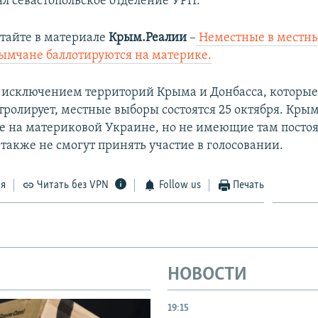
ял севастопольское отделение УРП.
тайте в материале
Крым.Реалии
–
Неместные в местны
ымчане баллотируются на материке.
а исключением территорий Крыма и Донбасса, которы
тролирует, местные выборы состоятся 25 октября. Кры
 на материковой Украине, но не имеющие там посто
также не смогут принять участие в голосовании.
ся
Читать без VPN
Follow us
Печать
НОВОСТИ
19:15