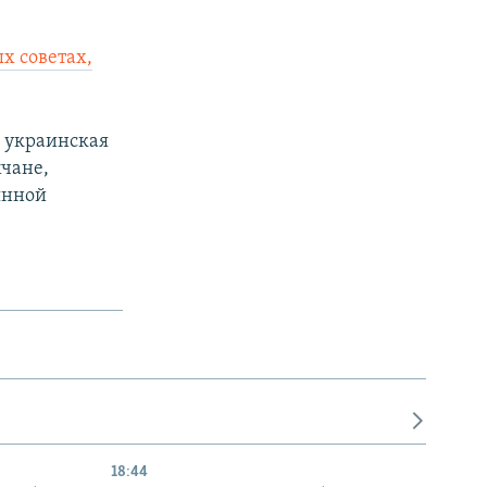
х советах,
е украинская
мчане,
янной
18:44