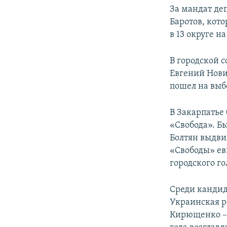
За мандат деп
Баротов, кот
в 13 округе 
В городской 
Евгений Нови
пошел на выб
В Закарпатье
«Свобода». Б
Болтян выдвин
«Свободы» ев
городского г
Среди кандид
Украинская р
Кирющенко – 