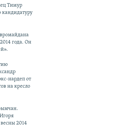
лец Тимур
о кандидатуру
 Евромайдана
2014 года. Он
й».
тию
ксандр
экс-нардеп от
ов на кресло
крымчан.
 Игоря
 весны 2014