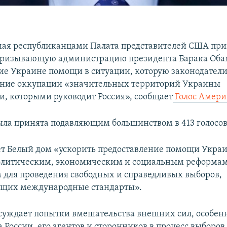
ая республиканцами Палата представителей США при
призывающую администрацию президента Барака Оба
ие Украине помощи в ситуации, которую законодател
ение оккупации «значительных территорий Украины
и, которыми руководит Россия», сообщает
Голос Амери
ыла принята подавляющим большинством в 413 голосов
т Белый дом «ускорить предоставление помощи Украи
олитическим, экономическим и социальным реформам
для проведения свободных и справедливых выборов,
ющих международные стандарты».
суждает попытки вмешательства внешних сил, особен
 России, его агентов и сторонников в процесс выборов