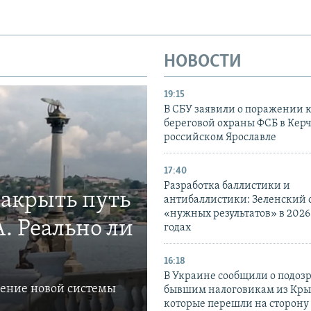
НОВОСТИ
19:15
В СБУ заявили о поражении 
береговой охраны ФСБ в Керч
российском Ярославле
17:40
Разработка баллистики и
закрыть путь
антибаллистики: Зеленский
«нужных результатов» в 2026
. Реально ли
годах
16:18
В Украине сообщили о подоз
ление новой системы
бывшим налоговикам из Кры
которые перешли на сторону