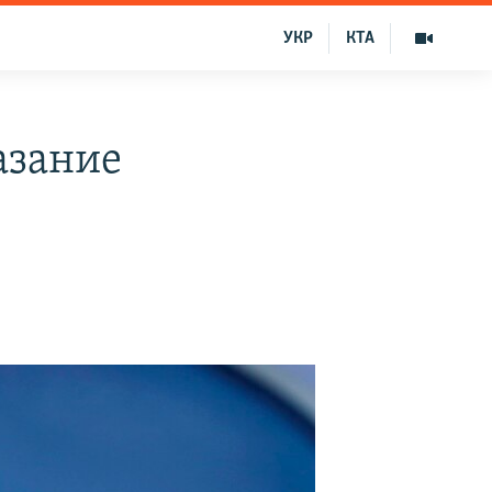
УКР
КТА
азание