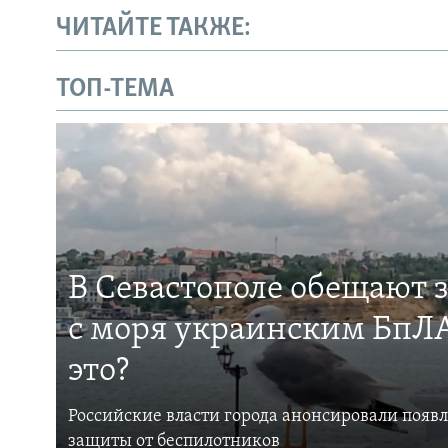
ЧИТАЙТЕ ТАКЖЕ:
ТОП-ТЕМА
В Севастополе обещают 
с моря украинским БпЛА
это?
Российские власти города анонсировали появ
защиты от беспилотников