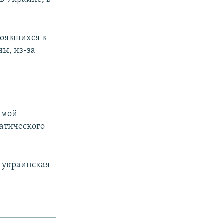
тоявшихся в
ны, из-за
имой
атического
е украинская