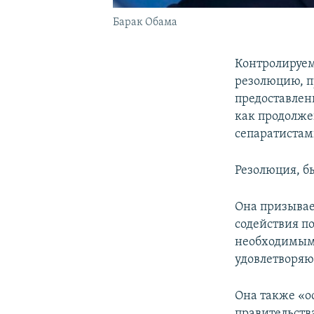
Барак Обама
Контролируем
резолюцию, 
предоставлен
как продолж
сепаратистам
Резолюция, б
Она призывае
содействия п
необходимым 
удовлетворя
Она также «о
правительства