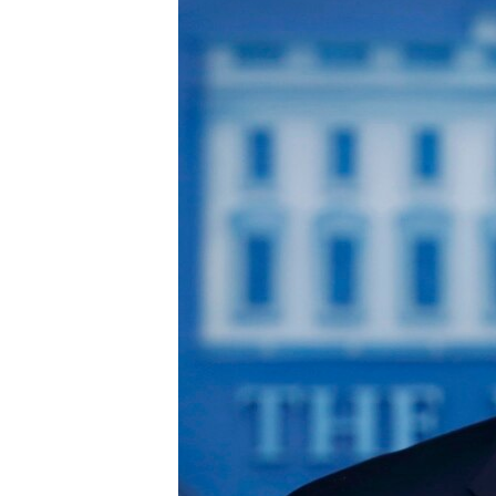
ПОБЕДИТЕЛЕЙ НЕ СУДЯТ?
КРЫМ.НЕПОКОРЕННЫЙ
ELIFBE
УКРАИНСКАЯ ПРОБЛЕМА КРЫМА