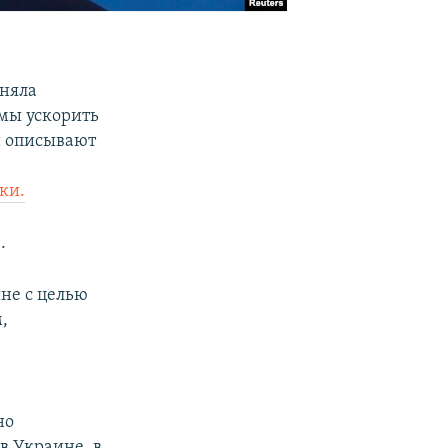
няла
мы ускорить
и описывают
ки.
.
не с целью
,
но
 в Украине, в