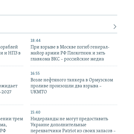
18:44
кораблей
При взрыве в Москве погиб генерал-
и и НПЗ в
майор армии РФ Плохотнюк и зять
главкома ВКС – российские медиа
16:55
Возле нефтяного танкера в Ормузском
 ожидает
проливе произошли два взрыва –
-2027
UKMTO
15:40
рении трем
Нидерланды не могут предоставить
ма,
Украине дополнительные
 РФ
перехватчики Patriot из своих запасов –