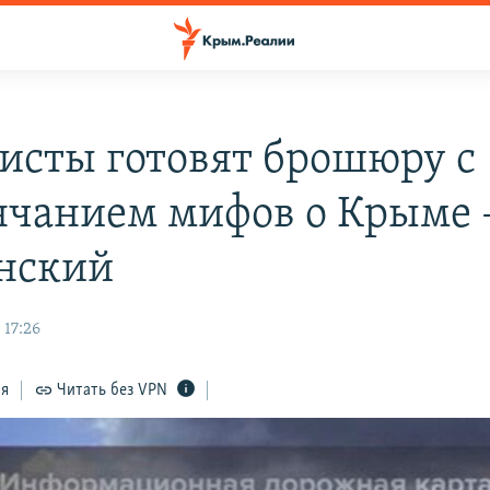
исты готовят брошюру с
нчанием мифов о Крыме 
нский
 17:26
ся
Читать без VPN