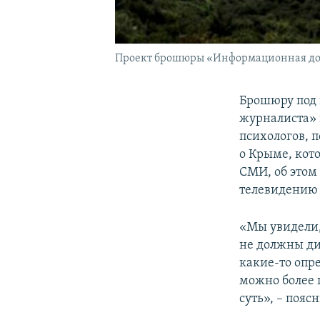
Проект брошюры «Информационная дор
Брошюру под 
журналиста» 
психологов, 
о Крыме, кот
СМИ, об это
телевидению
«Мы увидели,
не должны ди
какие-то опр
можно более 
суть», – пояс