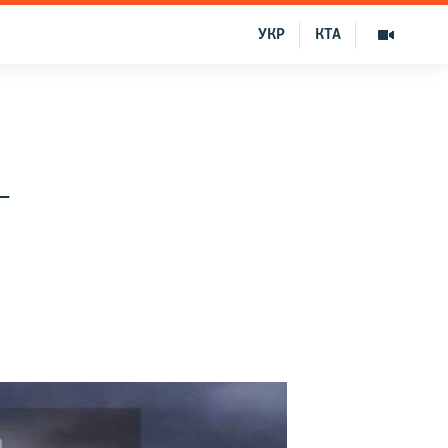
УКР
КТА
–