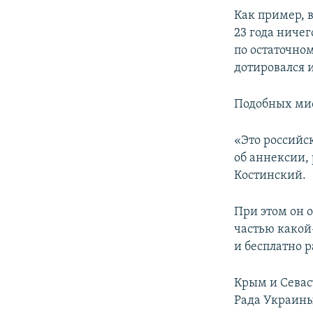
Как пример, 
23 года ничег
по остаточно
дотировался 
Подобных миф
«Это российс
об аннексии,
Костинский.
При этом он 
частью какой
и бесплатно 
Крым и Севас
Рада Украины