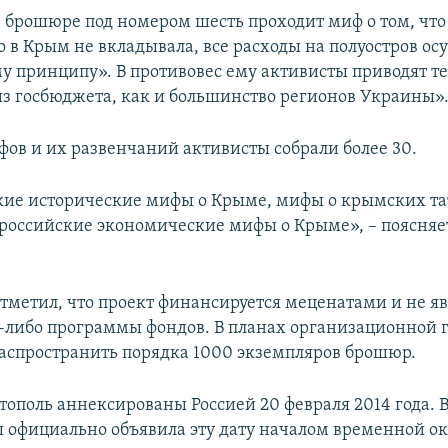
в брошюре под номером шесть проходит миф о том, что
о в Крым не вкладывала, все расходы на полуостров о
му принципу». В противовес ему активисты приводят т
из госбюджета, как и большинство регионов Украины»
ов и их развенчаний активисты собрали более 30.
кие исторические мифы о Крыме, мифы о крымских т
 российские экономические мифы о Крыме», – поясняе
отметил, что проект финансируется меценатами и не яв
-либо программы фондов. В планах организационной 
распространить порядка 1000 экземпляров брошюр.
тополь аннексированы Россией 20 февраля 2014 года. 
 официально объявила эту дату началом временной о