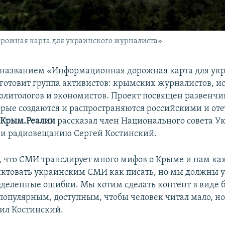
ожная карта для украинского журналиста»
названием «Информационная дорожная карта для ук
готовит группа активистов: крымских журналистов, и
политологов и экономистов. Проект посвящен развенч
орые создаются и распространяются российскими и о
м
Крым.Реалии
рассказал член Национального совета У
 и радиовещанию Сергей Костинский.
 что СМИ транслирует много мифов о Крыме и нам каж
ктовать украинским СМИ как писать, но мы должны у
еделенные ошибки. Мы хотим сделать контент в виде
популярным, доступным, чтобы человек читал мало, н
нил Костинский.