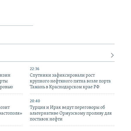
22:36
ензин
Спутники зафиксировали рост
ерты
крупного нефтяного пятна возле порта
оровью
Тамань в Краснодарском крае РФ
20:40
розит
Турция и Ирак ведут переговоры об
вастополя»
альтернативе Ормузскому проливу для
поставок нефти