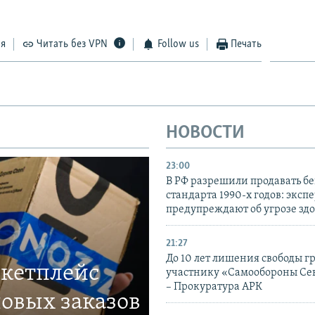
ся
Читать без VPN
Follow us
Печать
НОВОСТИ
23:00
В РФ разрешили продавать б
стандарта 1990-х годов: эксп
предупреждают об угрозе зд
21:27
До 10 лет лишения свободы г
ркетплейс
участнику «Самообороны Се
– Прокуратура АРК
овых заказов