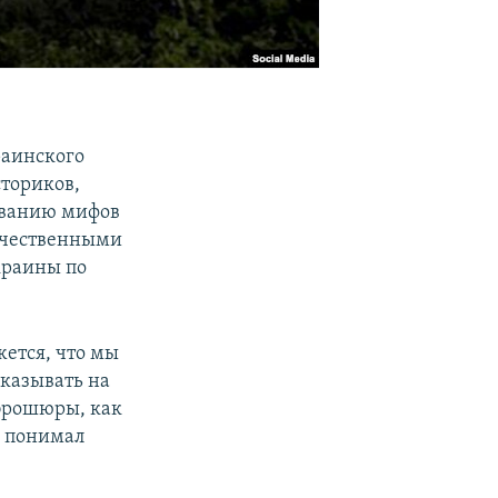
раинского
сториков,
иванию мифов
течественными
краины по
ется, что мы
казывать на
 брошюры, как
о понимал