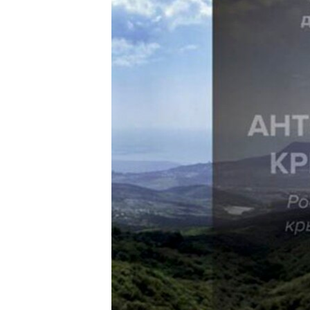
ПОБЕДИТЕЛЕЙ НЕ СУДЯТ?
КРЫМ.НЕПОКОРЕННЫЙ
ELIFBE
УКРАИНСКАЯ ПРОБЛЕМА КРЫМА