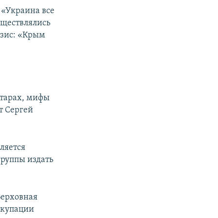
 «Украина все
существлялись
езис: «Крым
.
атарах, мифы
т Сергей
ляется
группы издать
Верховная
ккупации