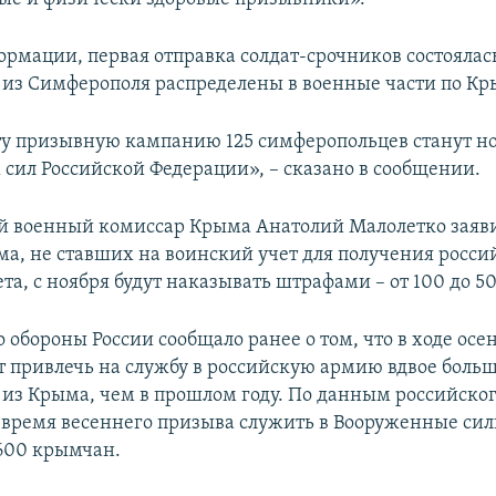
ормации, первая отправка солдат-срочников состоялась
из Симферополя распределены в военные части по Кр
эту призывную кампанию 125 симферопольцев станут 
сил Российской Федерации», – сказано в сообщении.
й военный комиссар Крыма Анатолий Малолетко заяви
а, не ставших на воинский учет для получения росси
та, с ноября будут наказывать штрафами – от 100 до 5
 обороны России сообщало ранее о том, что в ходе осе
т привлечь на службу в российскую армию вдвое боль
из Крыма, чем в прошлом году. По данным российског
о время весеннего призыва служить в Вооруженные сил
600 крымчан.