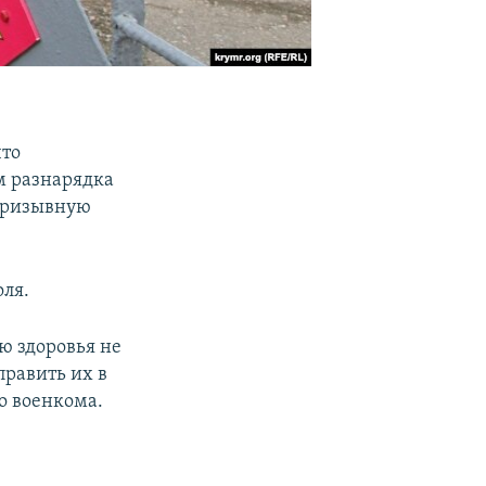
что
м разнарядка
 призывную
ля.
ю здоровья не
править их в
о военкома.