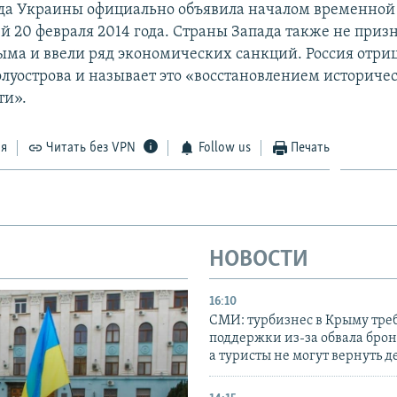
да Украины официально объявила началом временной
й 20 февраля 2014 года. Страны Запада также не приз
ма и ввели ряд экономических санкций. Россия отри
луострова и называет это «восстановлением историче
ти».
ся
Читать без VPN
Follow us
Печать
НОВОСТИ
16:10
СМИ: турбизнес в Крыму тре
поддержки из-за обвала бро
а туристы не могут вернуть д