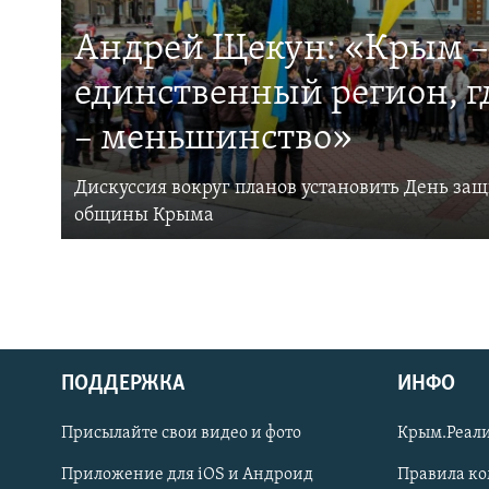
Андрей Щекун: «Крым –
единственный регион, 
– меньшинство»
Дискуссия вокруг планов установить День за
общины Крыма
ПОДДЕРЖКА
ИНФО
Українською
Присылайте свои видео и фото
Крым.Реали
Qırımtatar
Приложение для iOS и Андроид
Правила к