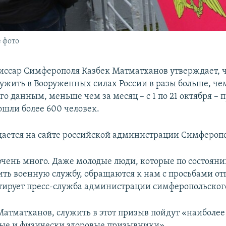
 фото
ссар Симферополя Казбек Матматханов утверждает, 
жить в Вооруженных силах России в разы больше, че
его данным, меньше чем за месяц – с 1 по 21 октября –
шли более 600 человек.
щается на сайте российской администрации Симферопо
ень много. Даже молодые люди, которые по состояни
ить военную службу, обращаются к нам с просьбами от
тирует пресс-служба администрации симферопольског
Матматханов, служить в этот призыв пойдут «наиболее
ые и физически здоровые призывники».