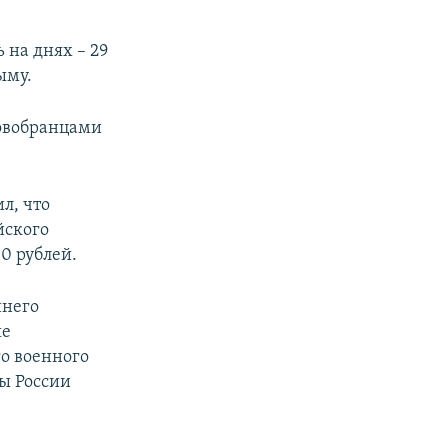
 на днях – 29
ыму.
новобранцами
л, что
йского
00 рублей.
ннего
ше
о военного
ы России