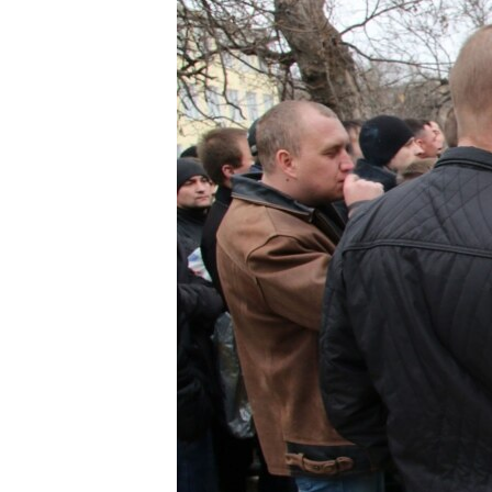
ПОБЕДИТЕЛЕЙ НЕ СУДЯТ?
КРЫМ.НЕПОКОРЕННЫЙ
ELIFBE
УКРАИНСКАЯ ПРОБЛЕМА КРЫМА