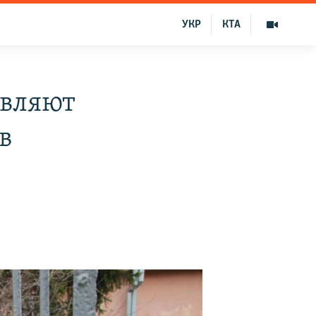
УКР
КТА
являют
в