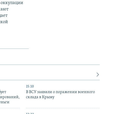
 оккупации
нают
цает
ской
15:10
бует
В ВСУ заявили о поражении военного
нирований,
склада в Крыму
еньги