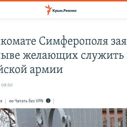
нкомате Симферополя за
лыве желающих служить 
йской армии
, 08:50
ся
Читать без VPN