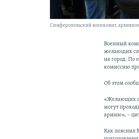
Симферопольский военкомат, архивное
Военный коми
желающих слу
на город. По 
комиссию про
Об этом сооб
«Желающих оч
могут проход
армию», – ци
Как пояснил 
подготовленн