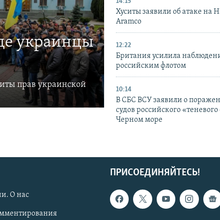
14:15
Хуситы заявили об атаке на 
Aramco
где украинцы
12:22
Британия усилила наблюдени
российским флотом
щиты прав украинской
10:14
В СБС ВСУ заявили о пораже
судов российского «теневого 
Черном море
ПРИСОЕДИНЯЙТЕСЬ!
и. О нас
омментирования