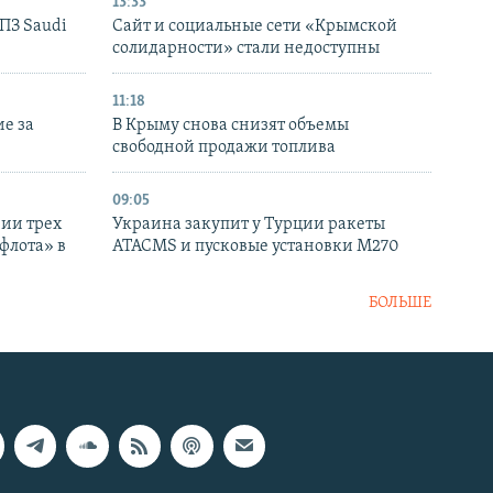
13:33
НПЗ Saudi
Сайт и социальные сети «Крымской
солидарности» стали недоступны
11:18
е за
В Крыму снова снизят объемы
свободной продажи топлива
09:05
нии трех
Украина закупит у Турции ракеты
флота» в
ATACMS и пусковые установки M270
БОЛЬШЕ